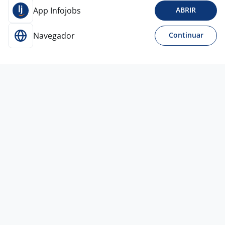
App Infojobs
ABRIR
Navegador
Continuar
Para Candidatos
Acesse o site de empregos líder e se candidate a
vagas adequadas ao seu perfil de forma fácil e
rápida.