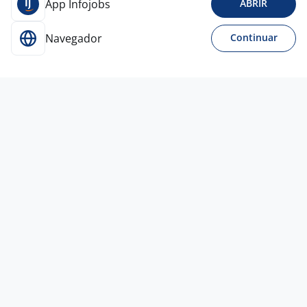
App Infojobs
ABRIR
Navegador
Continuar
3 jul
Estagiário De Compras
WORKCELL ASSESSORIA E RECURSOS
HUMANOS
Jundiaí - SP
R$ 2.600,00
Só estágios
Ensino Superior
Presencial
2 jul
ESTÁGIO FINANCEIRO / CONTABIL |
JUNDIAÍ/SP