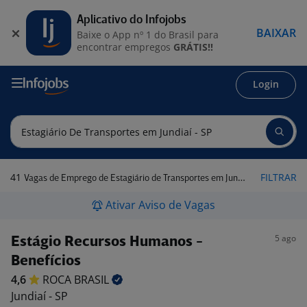
Aplicativo do Infojobs
BAIXAR
Baixe o App nº 1 do Brasil para
encontrar empregos
GRÁTIS!!
Login
41
FILTRAR
Vagas de Emprego de Estagiário de Transportes em Jundiaí - SP
Ativar Aviso de Vagas
5 ago
Estágio Recursos Humanos -
Benefícios
4,6
ROCA
BRASIL
Jundiaí - SP