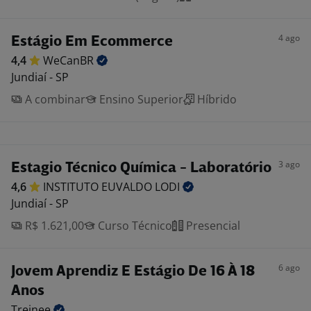
4 ago
Estágio Em Ecommerce
4,4
WeCanBR
Jundiaí - SP
A combinar
Ensino Superior
Híbrido
3 ago
Estagio Técnico Química - Laboratório
4,6
INSTITUTO EUVALDO
LODI
Jundiaí - SP
R$ 1.621,00
Curso Técnico
Presencial
6 ago
Jovem Aprendiz E Estágio De 16 À 18
Anos
Treinee