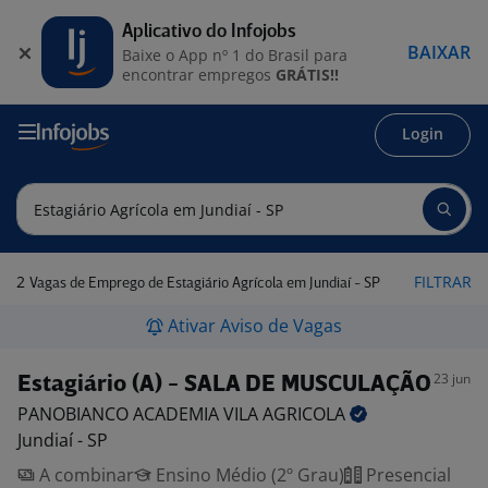
Aplicativo do Infojobs
BAIXAR
Baixe o App nº 1 do Brasil para
encontrar empregos
GRÁTIS!!
Login
2
FILTRAR
Vagas de Emprego de Estagiário Agrícola em Jundiaí - SP
Ativar Aviso de Vagas
23 jun
Estagiário (A) - SALA DE MUSCULAÇÃO
PANOBIANCO ACADEMIA VILA
AGRICOLA
Jundiaí - SP
A combinar
Ensino Médio (2º Grau)
Presencial