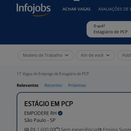
ACHAR VAGAS
AVALIAÇÕES DE
O quê?
Modelo de Trabalho
Km de você
Publ
17
Vagas de Emprego de Estagiário de PCP
Relevantes
Recentes
Próximas
ESTÁGIO EM PCP
EMPODERE
RH
São Paulo - SP
R$ 1.600,00
Sem experiência
Ensino Super