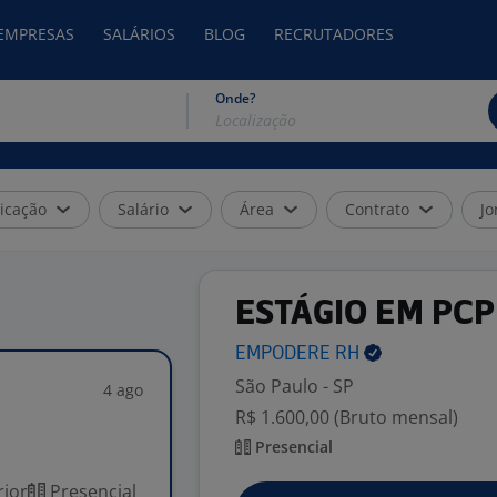
 EMPRESAS
SALÁRIOS
BLOG
RECRUTADORES
Onde?
icação
Salário
Área
Contrato
Jo
ESTÁGIO EM PCP
EMPODERE
RH
São Paulo - SP
4 ago
R$ 1.600,00 (Bruto mensal)
Presencial
ior
Presencial