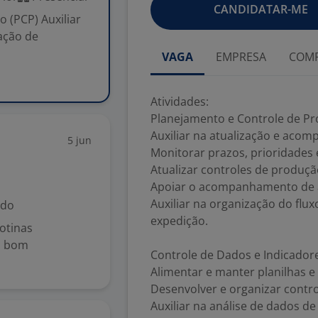
CANDIDATAR-ME
 (PCP) Auxiliar
ação de
VAGA
EMPRESA
COMP
Atividades:
Planejamento e Controle de Pr
Auxiliar na atualização e ac
5 jun
Monitorar prazos, prioridades 
Atualizar controles de produç
Apoiar o acompanhamento de at
Auxiliar na organização do flu
ido
expedição.
rotinas
 o bom
Controle de Dados e Indicador
Alimentar e manter planilhas e
Desenvolver e organizar contro
Auxiliar na análise de dados d