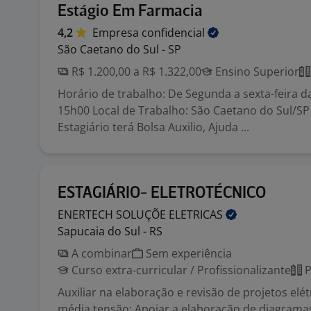
Estágio Em Farmacia
4,2
Empresa
confidencial
São Caetano do Sul - SP
R$ 1.200,00 a R$ 1.322,00
Ensino Superior
Horário de trabalho: De Segunda a sexta-feira d
15h00 Local de Trabalho: São Caetano do Sul/SP
Estagiário terá Bolsa Auxilio, Ajuda ...
ESTAGIÁRIO- ELETROTÉCNICO
ENERTECH SOLUÇÕE
ELETRICAS
Sapucaia do Sul - RS
A combinar
Sem experiência
Curso extra-curricular / Profissionalizante
P
Auxiliar na elaboração e revisão de projetos elét
média tensão; Apoiar a elaboração de diagramas 