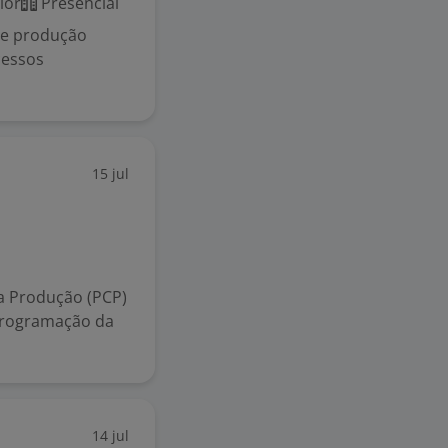
ior
Presencial
de produção
ocessos
15 jul
da Produção (PCP)
programação da
14 jul