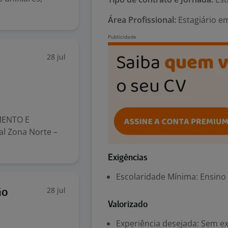
Área Profissional:
Estagiário em
28 jul
MENTO E
l Zona Norte –
Exigências
Escolaridade Mínima: Ensino
28 jul
ão
Valorizado
Experiência desejada: Sem e