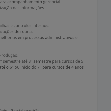
 para acompanhamento gerencial.
nização das informações.
lhas e controles internos.
zações de rotina.
melhorias em processos administrativos e
 Produção.
6° semestre até 8° semestre para cursos de 5
até o 6° ou início do 7° para cursos de 4 anos
ágio - Parcial manhãs