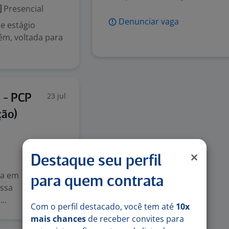
Presencial
Denunciar vaga
e estágio
lém, voltada para
23 jul
 - PCP
ção)
Destaque seu perfil
ra em
para quem contrata
essa
..
Com o perfil destacado, você tem até
10x
mais chances
de receber convites para