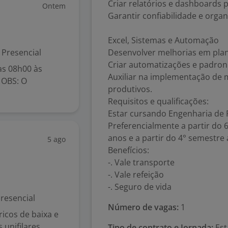
Criar relatórios e dashboards
Ontem
Garantir confiabilidade e orga
Excel, Sistemas e Automação
Presencial
Desenvolver melhorias em plani
Criar automatizações e padroni
as 08h00 às
Auxiliar na implementação de 
 OBS: O
produtivos.
Requisitos e qualificações:
Estar cursando Engenharia de
Preferencialmente a partir do 
anos e a partir do 4° semestre 
5 ago
Benefícios:
-. Vale transporte
-. Vale refeição
-. Seguro de vida
resencial
Número de vagas:
1
ricos de baixa e
unifilares,
Tipo de contrato e Jornada:
Est