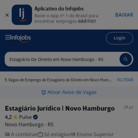
Aplicativo do Infojobs
BAIXAR
Baixe o App nº 1 do Brasil para
encontrar empregos
GRÁTIS!!
Login
5
FILTRAR
Vagas de Emprego de Estagiário de Direito em Novo Hamburgo - RS
Ativar Aviso de Vagas
29 jul
Estagiário Jurídico | Novo Hamburgo
4,2
Pulse
Novo Hamburgo - RS
A combinar
Só estágios
Ensino Superior