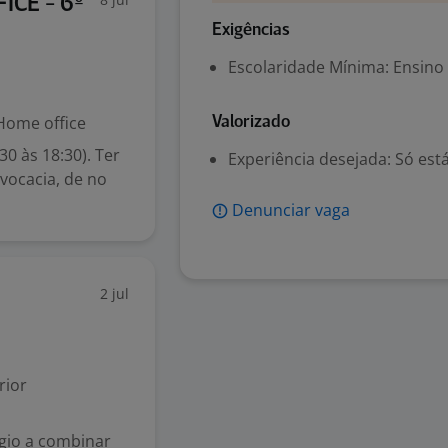
FICE - 6º
Exigências
Escolaridade Mínima: Ensino
ome office
Valorizado
0 às 18:30). Ter
Experiência desejada: Só est
vocacia, de no
Denunciar vaga
2 jul
rior
gio a combinar