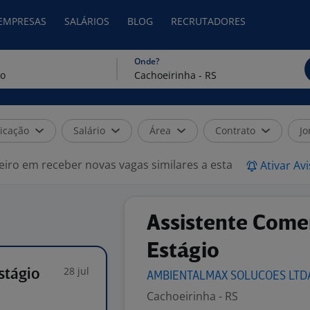
 EMPRESAS
SALÁRIOS
BLOG
RECRUTADORES
Onde?
icação
Salário
Área
Contrato
Jo
eiro em receber novas vagas similares a esta
Ativar Av
Assistente Comer
Estágio
28 jul
stágio
AMBIENTALMAX SOLUCOES
LTD
Cachoeirinha - RS