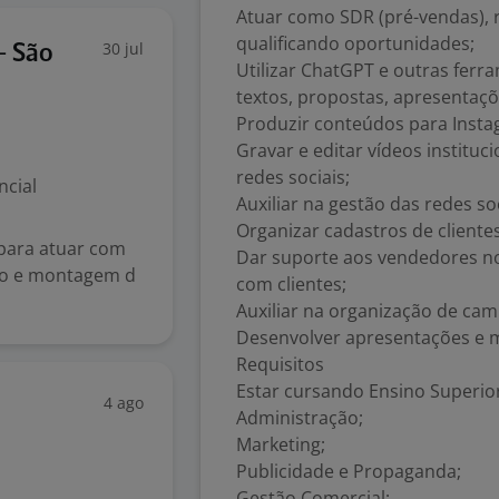
Atuar como SDR (pré-vendas), r
qualificando oportunidades;
30 jul
- São
Utilizar ChatGPT e outras ferram
textos, propostas, apresentaçõ
Produzir conteúdos para Insta
Gravar e editar vídeos instituc
redes sociais;
ncial
Auxiliar na gestão das redes so
Organizar cadastros de cliente
para atuar com
Dar suporte aos vendedores n
ro e montagem d
com clientes;
Auxiliar na organização de ca
Desenvolver apresentações e ma
Requisitos
Estar cursando Ensino Superio
4 ago
Administração;
Marketing;
Publicidade e Propaganda;
Gestão Comercial;