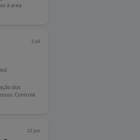
io à area
2 jul
au)
zação dos
essos. Controle
22 jun