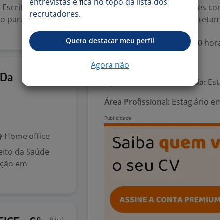
entrevistas e fica no topo da lista dos
Escritório de
desenvolver apresentações come
recrutadores.
o para integrar
empresa, contribuindo diretam
Quero destacar meu perfil
Carga horária sugerida: 30 hor
Número de vagas:
1
Agora não
24 jul
 Da
Tipo de contrato e Jornada:
Est
Área Profissional:
Estagiário e
Home office
reito da Saúde
uação em
8 jul