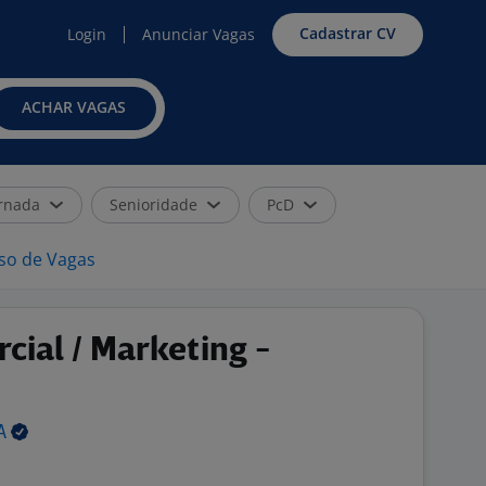
Cadastrar CV
Login
Anunciar Vagas
ACHAR VAGAS
rnada
Senioridade
PcD
iso de Vagas
cial / Marketing -
A