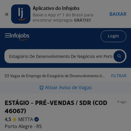
Aplicativo do Infojobs
BAIXAR
Baixe o App nº 1 do Brasil para
encontrar empregos
GRÁTIS!!
Login
33
FILTRAR
Vagas de Emprego de Estagiário de Desenvolvimento de Negócios em Porto Alegre - RS
Ativar Aviso de Vagas
4 ago
ESTÁGIO - PRÉ-VENDAS / SDR (COD
46067)
4,5
METTA
Porto Alegre - RS