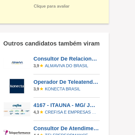
Clique para avaliar
Outros candidatos também viram
Consultor De Relacionamento
ALMAVIVA DO BRASIL
3,9
Operador De Teleatendimento | Telefonia
KONECTA BRASIL
3,9
4167 - ITAUNA - MG/ JOVEM APRENDIZ
CREFISA E EMPRESAS PARCEIRAS
4,3
Consultor De Atendimento - Companhia Aérea | Inglês Intermediário B2 | Parnamirim/RN