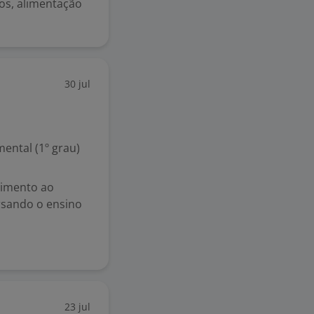
os, alimentação
30 jul
ental (1º grau)
dimento ao
ursando o ensino
23 jul