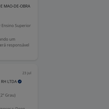
DE MAO-DE-OBRA
Ensino Superior
cando um
será responsável
23 jul
S RH
LTDA
2º Grau)
Empresa: Deep