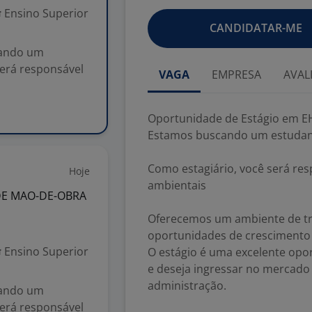
Ensino Superior
CANDIDATAR-ME
cando um
será responsável
VAGA
EMPRESA
AVAL
Oportunidade de Estágio em E
Estamos buscando um estudan
Como estagiário, você será r
Hoje
ambientais
DE MAO-DE-OBRA
Oferecemos um ambiente de tr
oportunidades de crescimento 
Ensino Superior
O estágio é uma excelente opo
e deseja ingressar no mercad
administração.
cando um
será responsável