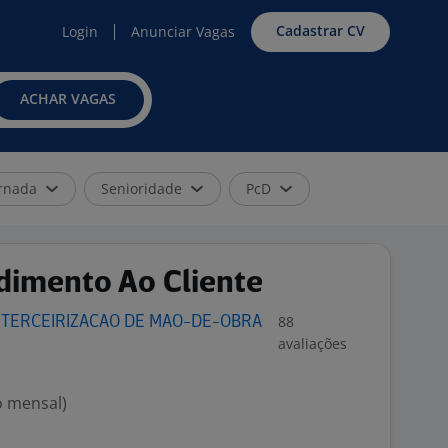
Cadastrar CV
Login
Anunciar Vagas
ACHAR VAGAS
rnada
Senioridade
PcD
dimento Ao Cliente
88
 TERCEIRIZACAO DE MAO-DE-OBRA
avaliações
o mensal)