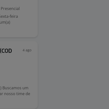
Presencial
exta-feira
 um(a)
4 ago
 (COD
8) Buscamos um
ar nosso time de