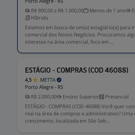
Porto Alegre - RS
R$ 900,00 a R$ 1.000,00
Menos de 1 ano
E
Híbrido
Estamos em busca de um(a) estagiário(a) para i
comercial dos Novos Negócios. Procuramos al
interesse na área comercial, foco em ...
ESTÁGIO - COMPRAS (COD 46088)
4,5
METTA
Porto Alegre - RS
R$ 2.000,00
Ensino Superior
Presencial
ESTÁGIO - COMPRAS (COD 46088) Você quer const
real na área de compras e administrativo? Um
crescimento, localizada em São Seb...