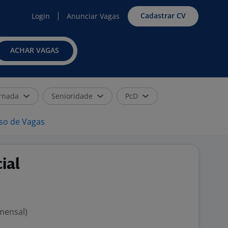
Cadastrar CV
Login
Anunciar Vagas
ACHAR VAGAS
rnada
Senioridade
PcD
iso de Vagas
ial
 mensal)