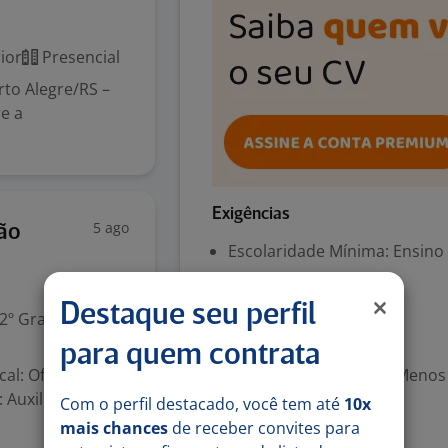
ior
Presencial
orto Alegre/RS –
e a
Exigências
5 ago
ão
Escolaridade Mínima: Ensino
Português (Nativo)
Destaque seu perfil
2º Grau)
Valorizado
para quem contrata
al: Office do
Experiência desejada: Menos
 Auxiliar no
Com o perfil destacado, você tem até
10x
mais chances
de receber convites para
Benefícios