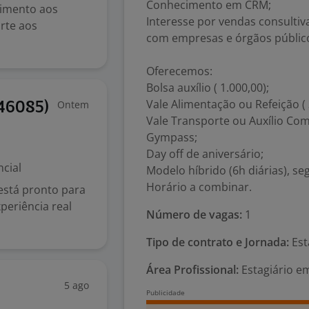
Conhecimento em CRM;
dimento aos
Interesse por vendas consultiv
orte aos
com empresas e órgãos públic
Oferecemos:
Bolsa auxílio ( 1.000,00);
Vale Alimentação ou Refeição (
Ontem
 46085)
Vale Transporte ou Auxílio Com
Gympass;
Day off de aniversário;
cial
Modelo híbrido (6h diárias), se
Horário a combinar.
está pronto para
periência real
Número de vagas:
1
Tipo de contrato e Jornada:
Est
Área Profissional:
Estagiário e
5 ago