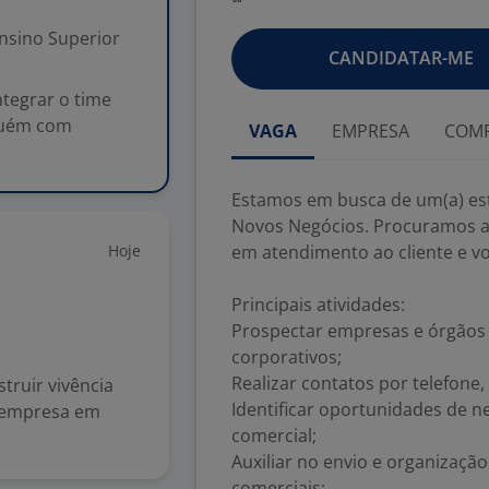
nsino Superior
CANDIDATAR-ME
ntegrar o time
guém com
VAGA
EMPRESA
COMP
Estamos em busca de um(a) esta
Novos Negócios. Procuramos al
Hoje
em atendimento ao cliente e v
Principais atividades:
Prospectar empresas e órgãos 
corporativos;
Realizar contatos por telefone
ruir vivência
Identificar oportunidades de n
a empresa em
comercial;
Auxiliar no envio e organizaç
comerciais;