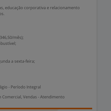
as, educação corporativa e relacionamento
os.
 346,50/mês);
bustível;
gunda a sexta-feira;
ágio - Período Integral
m Comercial, Vendas - Atendimento