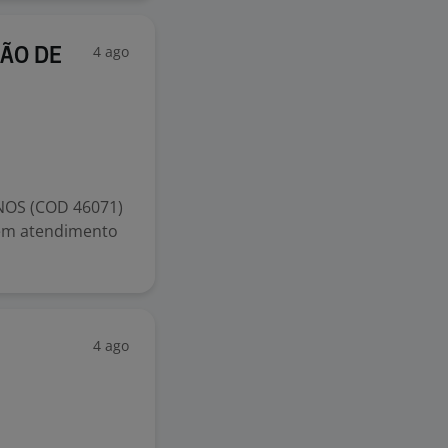
4 ago
ÇÃO DE
OS (COD 46071)
 em atendimento
4 ago