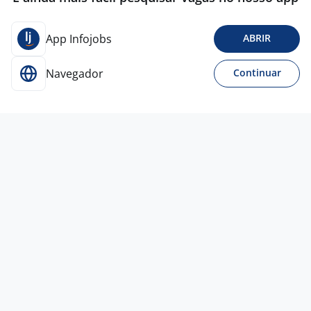
App Infojobs
ABRIR
Navegador
Continuar
18 mai
Estágio Administrativo DTX Aerospace
- Porto Alegre/RS
4,6
INSTITUTO EUVALDO
LODI
Alvorada - RS
R$ 1.850,00
Ensino Superior
Presencial