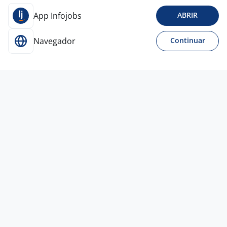
App Infojobs
ABRIR
Navegador
Continuar
Para Candidatos
Acesse o site de empregos líder e se candidate a
vagas adequadas ao seu perfil de forma fácil e
rápida.