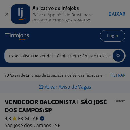
Aplicativo do Infojobs
BAIXAR
Baixe o App nº 1 do Brasil para
encontrar empregos
GRÁTIS!!
Login
79
FILTRAR
Vagas de Emprego de Especialista de Vendas Técnicas em São José dos Campos - SP
Ativar Aviso de Vagas
Ontem
VENDEDOR BALCONISTA | SÃO JOSÉ
DOS CAMPOS/SP
4,3
FRIGELAR
São José dos Campos - SP