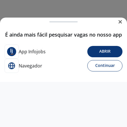
É ainda mais fácil pesquisar vagas no nosso app
App Infojobs
ABRIR
Navegador
Continuar
Ontem
Consultor (A) De Vendas
4,4
Lojas Quero
Quero
São Sebastião do Caí - RS