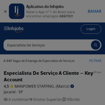
Aplicativo do Infojobs
BAIXAR
Baixe o App nº 1 do Brasil para
encontrar empregos
GRÁTIS!!
Login
4.440
FILTRAR
Vagas de Emprego de Especialista de Serviços
29 jun
Especialista De Serviço A Cliente – Key
Account
4,5
MANPOWER STAFFING.
(Matriz)
Jacareí - SP
A combinar
Ensino Superior
Híbrido