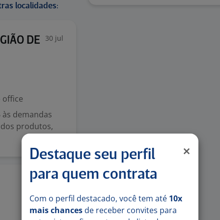
ras localidades:
30 jul
GIÃO DE
office
B às demandas
 dos produtos,
Destaque seu perfil
para quem contrata
28 jul
Com o perfil destacado, você tem até
10x
mais chances
de receber convites para