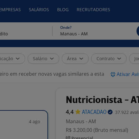
 EMPRESAS
SALÁRIOS
BLOG
RECRUTADORES
Onde?
icação
Salário
Área
Contrato
Jo
eiro em receber novas vagas similares a esta
Ativar Av
Nutricionista -
4,4
37.922 aval
ATACADAO
Manaus - AM
4 ago
R$ 3.200,00 (Bruto mensal)
Presencial