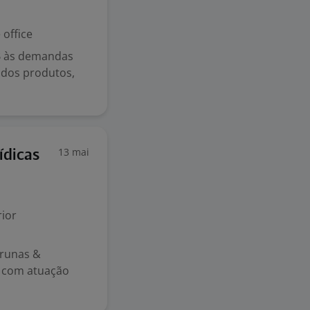
office
B às demandas
 dos produtos,
13 mai
ídicas
ior
runas &
l com atuação