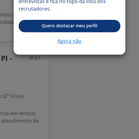
entrevistas e fica no topo da lista dos
recrutadores.
endas para atuar
cidade, mídia,
Quero destacar meu perfil
Agora não
26 jul
PJ -
 (2º Grau)
ência em vendas
e atendimento de