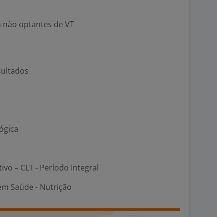
a não optantes de VT
sultados
ógica
tivo – CLT - Período Integral
em Saúde - Nutrição