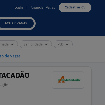
Cadastrar CV
Login
Anunciar Vagas
ACHAR VAGAS
rnada
Senioridade
PcD
iso de Vagas
 ATACADÃO
iações