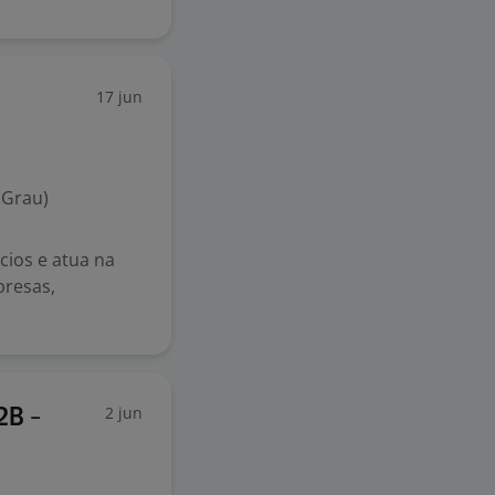
17 jun
 Grau)
cios e atua na
presas,
2 jun
2B -