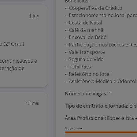
Benefícios:
-. Cooperativa de Crédito
-. Estacionamento no local par
1 jun
-. Cesta de Natal
-. Café da manhã
-. Enxoval de Bebê
 (2º Grau)
-. Participação nos Lucros e Re
-. Vale transporte
-. Seguro de Vida
 comunicativos e
-. TotalPass
uperação de
-. Refeitório no local
-. Assistência Médica e Odontol
Número de vagas:
1
13 mai
Tipo de contrato e Jornada:
Efe
Área Profissional:
Especialista 