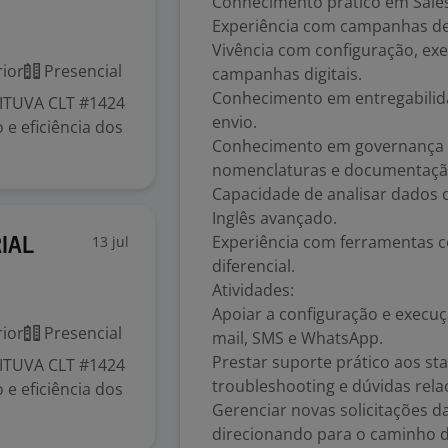
Conhecimento prático em Sales
Experiência com campanhas de
Vivência com configuração, ex
ior
Presencial
campanhas digitais.
Conhecimento em entregabilida
ITUVA CLT #1424
envio.
e eficiência dos
Conhecimento em governança 
nomenclaturas e documentaçã
Capacidade de analisar dados 
Inglês avançado.
Experiência com ferramentas c
13 jul
IAL
diferencial.
Atividades:
Apoiar a configuração e execu
ior
Presencial
mail, SMS e WhatsApp.
Prestar suporte prático aos st
ITUVA CLT #1424
troubleshooting e dúvidas rela
e eficiência dos
Gerenciar novas solicitações d
direcionando para o caminho 