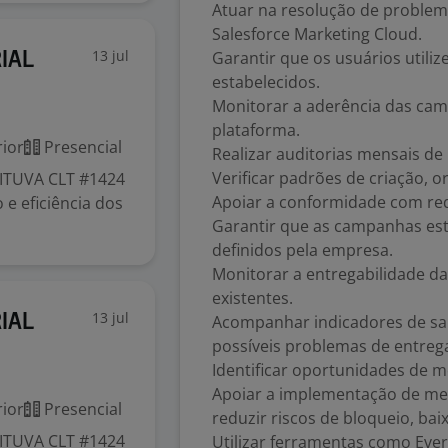
Atuar na resolução de problem
Salesforce Marketing Cloud.
13 jul
Garantir que os usuários util
IAL
estabelecidos.
Monitorar a aderência das ca
plataforma.
ior
Presencial
Realizar auditorias mensais d
Verificar padrões de criação, 
ITUVA CLT #1424
Apoiar a conformidade com req
e eficiência dos
Garantir que as campanhas est
definidos pela empresa.
Monitorar a entregabilidade 
existentes.
13 jul
IAL
Acompanhar indicadores de sa
possíveis problemas de entreg
Identificar oportunidades de m
Apoiar a implementação de mel
ior
Presencial
reduzir riscos de bloqueio, ba
ITUVA CLT #1424
Utilizar ferramentas como Ever