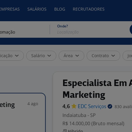
 EMPRESAS
SALÁRIOS
BLOG
RECRUTADORES
Onde?
icação
Salário
Área
Contrato
Jo
Especialista Em
Marketing
4 ago
eting
4,6
830 aval
EDC
Serviços
Indaiatuba - SP
R$ 14.000,00 (Bruto mensal)
Híbrido