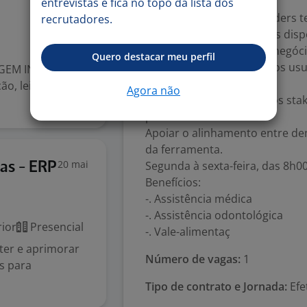
usuários da plataforma.
entrevistas e fica no topo da lista dos
Garantir que os stakeholders t
recrutadores.
corretamente os recursos dispo
Colaborar com áreas de negóci
Quero destacar meu perfil
Atuar como ponte entre os usu
AGEM INDUSTRIAL
técnicas/produto.
ção, leia com
Agora não
Traduzir necessidades dos sta
plataforma.
Apoiar o alinhamento entre de
da ferramenta.
20 mai
Segunda à sexta-feira, das 8h0
as - ERP
Benefícios:
-. Assistência médica
-. Assistência odontológica
ior
Presencial
-. Vale-alimentaç
ter e aprimorar
Número de vagas:
1
s para
Tipo de contrato e Jornada:
Efe