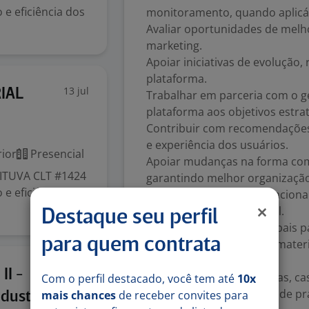
e eficiência dos
monitoramento, quando aplicá
Avaliar oportunidades de melh
marketing.
Apoiar iniciativas de evolução
plataforma.
13 jul
IAL
Trabalhar em parceria com o g
plataforma aos objetivos estrat
Contribuir com recomendações
e experiência dos usuários.
ior
Presencial
Apoiar mudanças na forma como
ITUVA CLT #1424
garantindo melhor organização,
e eficiência dos
Identificar gargalos operacion
plataforma mais escalável.
Destaque seu perfil
Liderar treinamentos globais p
para quem contrata
Criar, atualizar e manter mat
processos.
9 jun
II -
Compartilhar boas práticas, cas
Com o perfil destacado, você tem até
10x
Coordenar comunidades de prá
mais chances
de receber convites para
dustrial