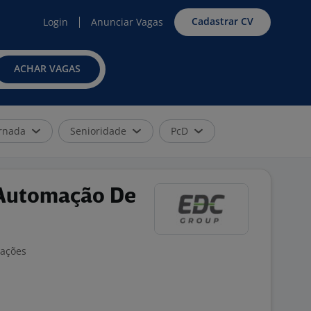
Cadastrar CV
Login
Anunciar Vagas
ACHAR VAGAS
rnada
Senioridade
PcD
 Automação De
iações