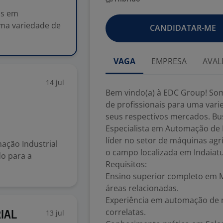
os em
uma variedade de
CANDIDATAR-ME
VAGA
EMPRESA
AVAL
14 jul
Bem vindo(a) à EDC Group! So
de profissionais para uma vari
seus respectivos mercados. Bu
Especialista em Automação de 
líder no setor de máquinas agr
ação Industrial
o campo localizada em Indaiat
do para a
Requisitos:
Ensino superior completo em 
áreas relacionadas.
Experiência em automação de m
correlatas.
13 jul
IAL