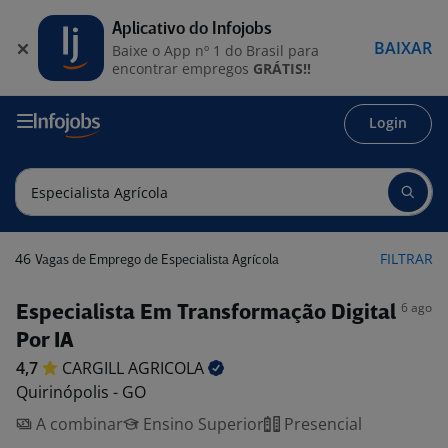
Aplicativo do Infojobs
BAIXAR
Baixe o App nº 1 do Brasil para
encontrar empregos
GRÁTIS!!
Login
46
FILTRAR
Vagas de Emprego de Especialista Agrícola
6 ago
Especialista Em Transformação Digital
Por IA
4,7
CARGILL
AGRICOLA
Quirinópolis - GO
A combinar
Ensino Superior
Presencial