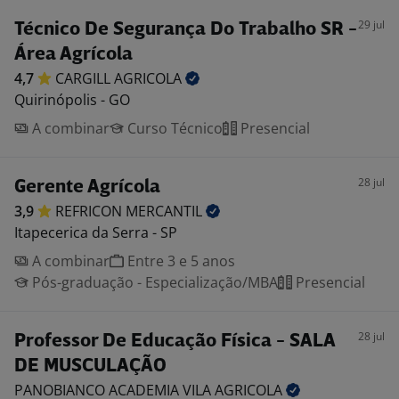
29 jul
Técnico De Segurança Do Trabalho SR -
Área Agrícola
4,7
CARGILL
AGRICOLA
Quirinópolis - GO
A combinar
Curso Técnico
Presencial
28 jul
Gerente Agrícola
3,9
REFRICON
MERCANTIL
Itapecerica da Serra - SP
A combinar
Entre 3 e 5 anos
Pós-graduação - Especialização/MBA
Presencial
28 jul
Professor De Educação Física - SALA
DE MUSCULAÇÃO
PANOBIANCO ACADEMIA VILA
AGRICOLA