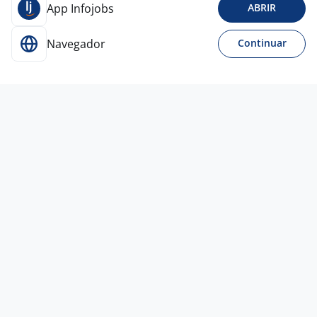
App Infojobs
ABRIR
Navegador
Continuar
Ontem
Atendimento Ao Cliente - São José Dos
Campos / Possibilidade Home Office
4,2
Empresa
confidencial
São José dos Campos - SP
R$ 1.621,00
Ensino Médio (2º Grau)
Híbrido
Vagas semelhantes
Ontem
Engenheiro De Soluções Audiovisuais
4,2
Midia in
Led