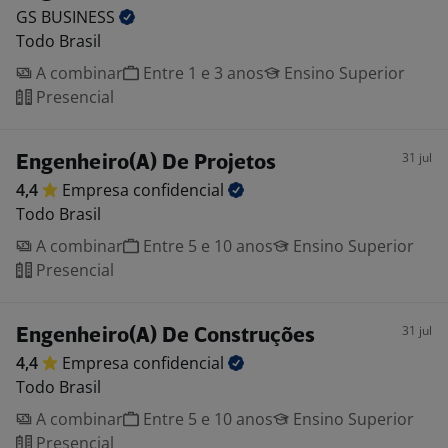
GS
BUSINESS
Todo Brasil
A combinar
Entre 1 e 3 anos
Ensino Superior
Presencial
31 jul
Engenheiro(A) De Projetos
4,4
Empresa
confidencial
Todo Brasil
A combinar
Entre 5 e 10 anos
Ensino Superior
Presencial
31 jul
Engenheiro(A) De Construções
4,4
Empresa
confidencial
Todo Brasil
A combinar
Entre 5 e 10 anos
Ensino Superior
Presencial