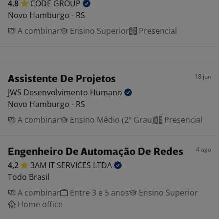
4,8
CODE
GROUP
Novo Hamburgo - RS
A combinar
Ensino Superior
Presencial
18 jun
Assistente De Projetos
JWS Desenvolvimento
Humano
Novo Hamburgo - RS
A combinar
Ensino Médio (2º Grau)
Presencial
4 ago
Engenheiro De Automação De Redes
4,2
3AM IT SERVICES
LTDA
Todo Brasil
A combinar
Entre 3 e 5 anos
Ensino Superior
Home office