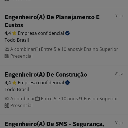
31 jul
Engenheiro(A) De Planejamento E
Custos
4,4
Empresa
confidencial
Todo Brasil
A combinar
Entre 5 e 10 anos
Ensino Superior
Presencial
31 jul
Engenheiro(A) De Construção
4,4
Empresa
confidencial
Todo Brasil
A combinar
Entre 5 e 10 anos
Ensino Superior
Presencial
31 jul
Engenheiro(A) De SMS - Segurança,