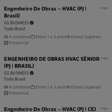
4 ago
Engenheiro De Obras – HVAC (PJ |
Brasil)
GS
BUSINESS
Todo Brasil
A combinar
Entre 1 e 3 anos
Ensino Superior
Presencial
4 ago
ENGENHEIRO DE OBRAS HVAC SÊNIOR
(PJ | BRASIL)
GS
BUSINESS
Todo Brasil
A combinar
Entre 1 e 3 anos
Ensino Superior
Presencial
4 ago
Engenheiro De Obras – HVAC (PJ | CE)