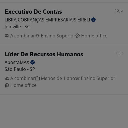
15 jul
Executivo De Contas
LIBRA COBRANÇAS EMPRESARIAIS
EIRELI
Joinville - SC
A combinar
Ensino Superior
Home office
1 jun
Líder De Recursos Humanos
ApostaMAX
São Paulo - SP
A combinar
Menos de 1 ano
Ensino Superior
Home office