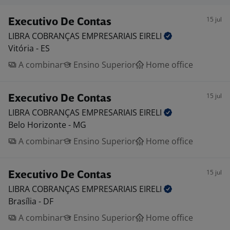
15 jul
Executivo De Contas
LIBRA COBRANÇAS EMPRESARIAIS
EIRELI
Vitória - ES
A combinar
Ensino Superior
Home office
15 jul
Executivo De Contas
LIBRA COBRANÇAS EMPRESARIAIS
EIRELI
Belo Horizonte - MG
A combinar
Ensino Superior
Home office
15 jul
Executivo De Contas
LIBRA COBRANÇAS EMPRESARIAIS
EIRELI
Brasília - DF
A combinar
Ensino Superior
Home office