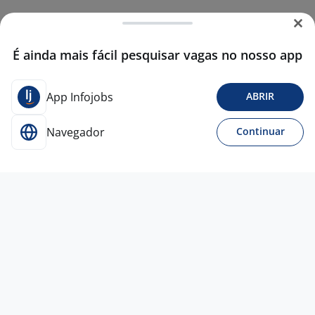
É ainda mais fácil pesquisar vagas no nosso app
App Infojobs
ABRIR
Navegador
Continuar
8 jun
Promotor De Merchandising Jr (CANAL
ALIMENTAR) - CAMPINAS- SP
4,5
Pop
Trade
Campinas - SP