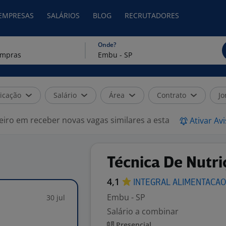
 EMPRESAS
SALÁRIOS
BLOG
RECRUTADORES
Onde?
icação
Salário
Área
Contrato
Jo
eiro em receber novas vagas similares a esta
Ativar Av
Técnica De Nutri
4,1
INTEGRAL
ALIMENTACA
Embu - SP
30 jul
Salário a combinar
Presencial