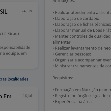
Atribuições:
24 jun
SIL
• Realizar atendimento a client
• Elaboração de cardápio;
• Elaboração de fichas técnicas;
• Elaborar manual de Boas Práti
 (2º Grau)
• Manter controles de qualidad
alimentar;
responsabilidade
• Realizar levantamento de ne
r a equipe, em
• Gerenciar pessoas;
• Organizar e acompanhar even
• Ministrar treinamentos da c
Requisitos:
ras localidades:
• Formação em Nutrição (comple
• Registro no órgão regulador (
16 jul
ia Em
• Experiência na área;