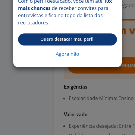
Com o perfil destacado, você tem até
10x
Área Profissional:
Encarregado 
mais chances
de receber convites para
entrevistas e fica no topo da lista dos
recrutadores.
Quero destacar meu perfil
Agora não
Exigências
Escolaridade Mínima: Ensino
Valorizado
Experiência desejada: Entre 1