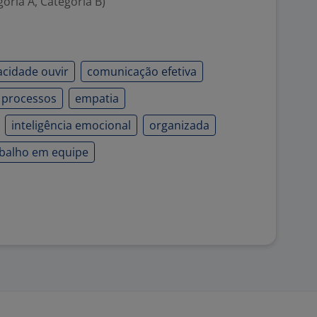
goria A, Categoria B)
acidade ouvir
comunicação efetiva
 processos
empatia
inteligência emocional
organizada
abalho em equipe