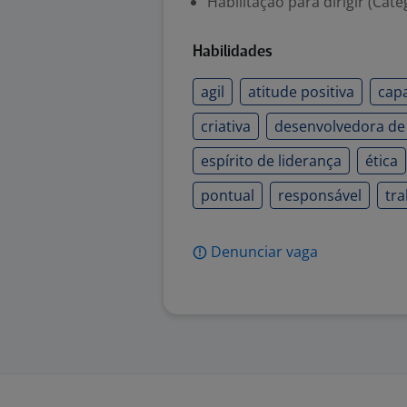
Habilitação para dirigir (Cate
Habilidades
agil
atitude positiva
cap
criativa
desenvolvedora de
espírito de liderança
ética
pontual
responsável
tr
Denunciar vaga