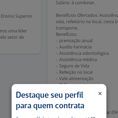
Salário: à combinar.
Benefícios Ofertados: Assistên
Ensino Superior
vida, refeitório no local, cesta
transporte.
amos uma líder
Benefícios:
elo setor de
-. premiação anual
-. Auxilio Farmácia
-. Assistência odontológica
-. Assistência médica
-. Seguro de Vida
-. Refeição no local
-. Vale-alimentação
-. PLR
-. Vale-transporte
Destaque seu perfil
Número de vagas:
1
para quem contrata
Tipo de contrato e Jornada:
Efe