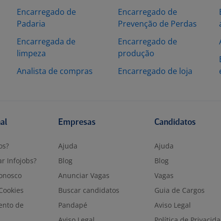
Encarregado de
Encarregado de
Padaria
Prevenção de Perdas
s
Encarregada de
Encarregado de
limpeza
produção
Analista de compras
Encarregado de loja
nal
Empresas
Candidatos
os?
Ajuda
Ajuda
r Infojobs?
Blog
Blog
onosco
Anunciar Vagas
Vagas
 Cookies
Buscar candidatos
Guia de Cargos
ento de
Pandapé
Aviso Legal
Aviso Legal
Política de Privacid