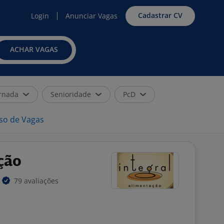
Cadastrar CV
Login
Anunciar Vagas
ACHAR VAGAS
rnada
Senioridade
PcD
iso de Vagas
ção
79 avaliações
O