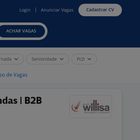
Cadastrar CV
Login
Anunciar Vagas
ACHAR VAGAS
rnada
Senioridade
PcD
iso de Vagas
ndas | B2B
s