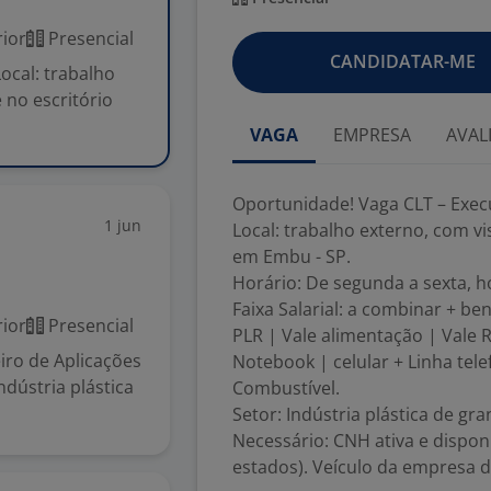
ior
Presencial
CANDIDATAR-ME
ocal: trabalho
 no escritório
VAGA
EMPRESA
AVAL
Oportunidade! Vaga CLT – Exec
1 jun
Local: trabalho externo, com vi
em Embu - SP.
Horário: De segunda a sexta, h
Faixa Salarial: a combinar + be
ior
Presencial
PLR | Vale alimentação | Vale 
ro de Aplicações
Notebook | celular + Linha tel
dústria plástica
Combustível.
Setor: Indústria plástica de gr
Necessário: CNH ativa e disponi
estados). Veículo da empresa 