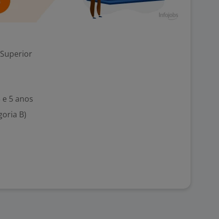
 Superior
 e 5 anos
goria B)