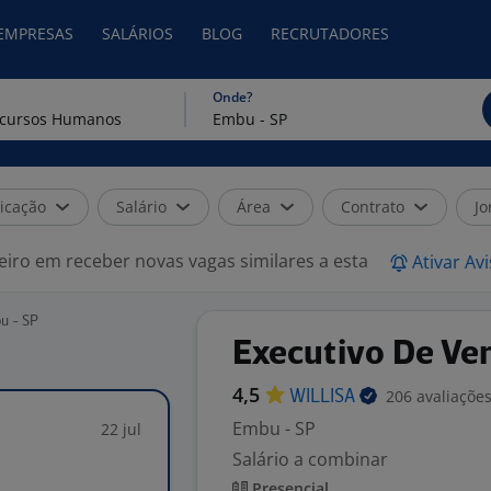
 EMPRESAS
SALÁRIOS
BLOG
RECRUTADORES
Onde?
icação
Salário
Área
Contrato
Jo
eiro em receber novas vagas similares a esta
Ativar Av
u - SP
Executivo De Ve
4,5
206 avaliaçõe
WILLISA
Embu - SP
22 jul
Salário a combinar
Presencial