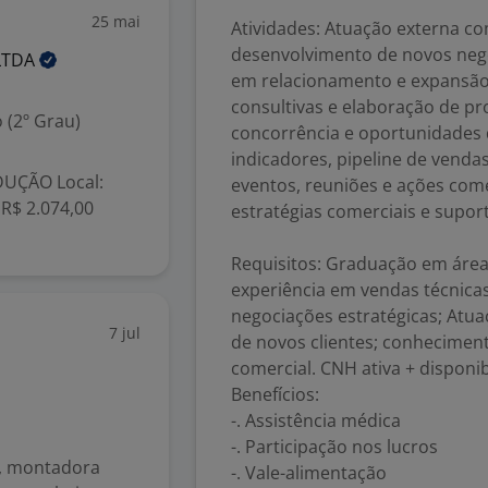
25 mai
Atividades: Atuação externa com
desenvolvimento de novos negóc
LTDA
em relacionamento e expansão
consultivas e elaboração de pr
 (2º Grau)
concorrência e oportunidade
indicadores, pipeline de venda
DUÇÃO Local:
eventos, reuniões e ações com
 R$ 2.074,00
estratégias comerciais e supor
Requisitos: Graduação em áreas
experiência em vendas técnicas
negociações estratégicas; Atu
7 jul
de novos clientes; conhecimen
comercial. CNH ativa + disponib
Benefícios:
-. Assistência médica
-. Participação nos lucros
C, montadora
-. Vale-alimentação