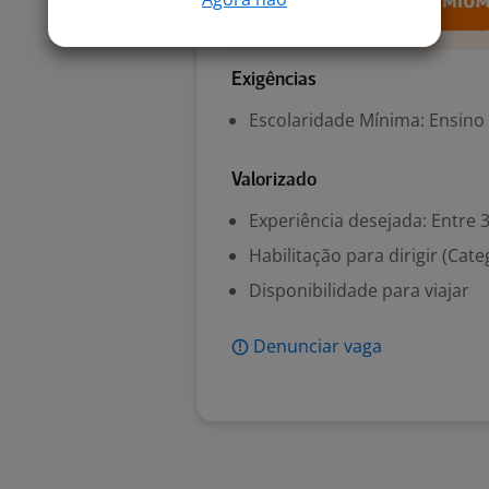
Exigências
Escolaridade Mínima: Ensino
Valorizado
Experiência desejada: Entre 3
Habilitação para dirigir (Cate
Disponibilidade para viajar
Denunciar vaga