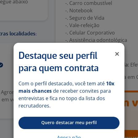
Segue abaixo
-. Carro combustível
-. Notebook
-. Seguro de Vida
-. Vale-refeição
-. Celular Corporativo
ras localidades:
-. Assistência odontológica
Número de vagas:
1
21 mai
Destaque seu perfil
Tipo de contrato e Jornada:
Efe
para quem contrata
Área Profissional:
Analista em 
Com o perfil destacado, você tem até
10x
mais chances
de receber convites para
, Agronomia,
entrevistas e fica no topo da lista dos
ia em vendas
recrutadores.
Quero destacar meu perfil
Agora não