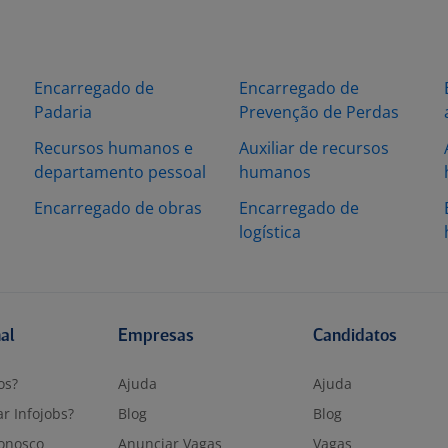
Encarregado de
Encarregado de
Padaria
Prevenção de Perdas
s
Recursos humanos e
Auxiliar de recursos
departamento pessoal
humanos
Encarregado de obras
Encarregado de
logística
nal
Empresas
Candidatos
os?
Ajuda
Ajuda
r Infojobs?
Blog
Blog
onosco
Anunciar Vagas
Vagas