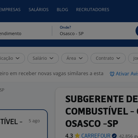
 EMPRESAS
SALÁRIOS
BLOG
RECRUTADORES
Onde?
icação
Salário
Área
Contrato
Jo
eiro em receber novas vagas similares a esta
Ativar Av
 SP
SUBGERENTE DE
COMBUSTÍVEL -
5 ago
ÍVEL -
OSASCO -SP
4,3
42.856 a
CARREFOUR