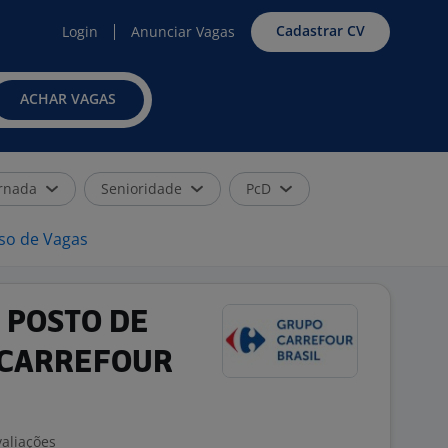
Cadastrar CV
Login
Anunciar Vagas
ACHAR VAGAS
rnada
Senioridade
PcD
iso de Vagas
 POSTO DE
 CARREFOUR
valiações