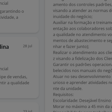
ncial
amento dos controles padrões
visando a atender as normas de
 garantindo o
inuidade do negócio;
ividade, a
Auxiliar na formação e treinam
entação aos colaboradores sob
a qualidade no atendimento vo
mentos de abastecimento e seg
28 jul
nhar e fazer junto);
dina
Realizar o atendimento aos cli
z visando a fidelização dos Clie
Garantir os padrões operacion
ncial
belecidos nos manuais do negó
Atuar no seu desenvolvimento (r
uipe de vendas,
urioso e aprender atividades no
ir a qualidade
nte da unidade.
Requisitos:
Escolaridade: Desejável Ensino
Morar no máximo a 45 min da 
23 jul