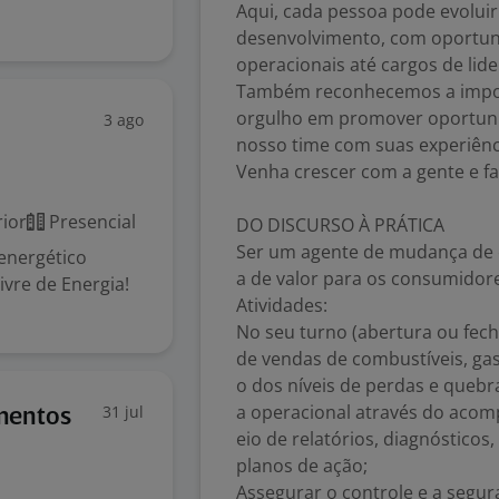
Aqui, cada pessoa pode evoluir
desenvolvimento, com oportun
operacionais até cargos de lid
Também reconhecemos a import
orgulho em promover oportunid
3 ago
nosso time com suas experiênci
Venha crescer com a gente e fa
ior
Presencial
DO DISCURSO À PRÁTICA
Ser um agente de mudança de c
energético
a de valor para os consumidore
ivre de Energia!
Atividades:
No seu turno (abertura ou fe
de vendas de combustíveis, gaso
o dos níveis de perdas e quebr
a operacional através do ac
31 jul
imentos
eio de relatórios, diagnóstico
planos de ação;
Assegurar o controle e a segu