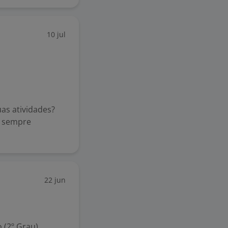
10 jul
as atividades?
ja sempre
22 jun
 (2º Grau)