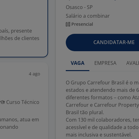
Osasco - SP
Salário a combinar
Presencial
país, presente
lhões de clientes
CANDIDATAR-ME
VAGA
EMPRESA
AVAL
4 ago
O Grupo Carrefour Brasil é o m
estados e atendendo mais de 6
diferentes formatos – como Ata
Curso Técnico
Carrefour e Carrefour Property
Brasil tão plural.
Humanos, atua em
Com 130 mil colaboradores, te
cionando
acessível e de qualidade a to
mais inclusiva e sustentável.