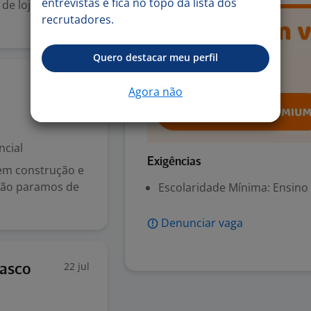
entrevistas e fica no topo da lista dos
de lojas da
recrutadores.
Quero destacar meu perfil
22 jul
Agora não
ncial
Exigências
em construção e
 não paramos de
Escolaridade Mínima: Ensino
Denunciar vaga
22 jul
sasco