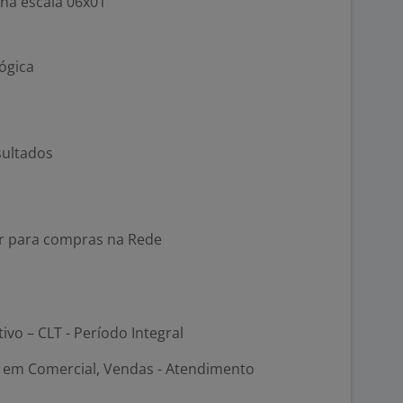
 na escala 06x01
ógica
sultados
ur para compras na Rede
tivo – CLT - Período Integral
em Comercial, Vendas - Atendimento