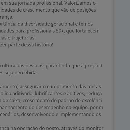
 em sua jornada profissional. Valorizamos o
idades de crescimento que vão de posições
erança.
ância da diversidade geracional e temos
ades para profissionais 50+, que fortalecem
as e trajetórias.
zer parte dessa história!
ultura das pessoas, garantindo que a propost
s seja percebida.
chamento) assegurar o cumprimento das metas
lina aditivada, lubrificantes e aditivos, reduçã
a de caixa, crescimento do padrão de excelênci
ompanhamento do desempenho da equipe, por m
s, cenários, desenvolvendo e implementando os
rança na operação do posto, através do monitor