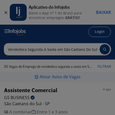
Aplicativo do Infojobs
BAIXAR
Baixe o App nº 1 do Brasil para
encontrar empregos
GRÁTIS!!
Login
35
FILTRAR
Vagas de Emprego de vendedora segunda a sexta em São Caetano do Sul - SP
Ativar Aviso de Vagas
4 ago
Assistente Comercial
GS
BUSINESS
São Caetano do Sul - SP
A combinar
Entre 1 e 3 anos