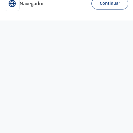
Navegador
Continuar
5 ago
VENDEDOR DE MÍDIA - Outdoor, Mídia
Indoor, TV, Rádio
RHF Talentos São Paulo
II
Todo Brasil
R$ 2.500,00 a R$ 10.000,00
Entre 1 e 3 anos
Ensino Médio (2º Grau)
Presencial
Vagas semelhantes
6 ago
VENDEDOR DE MÍDIA
RHF Talentos São Paulo
II