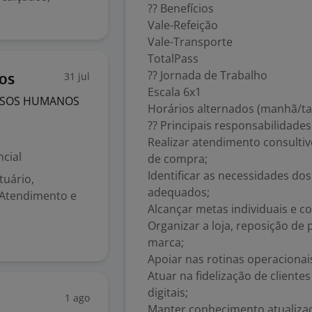
?? Benefícios
Vale-Refeição
Vale-Transporte
TotalPass
?? Jornada de Trabalho
31 jul
ros
Escala 6x1
URSOS HUMANOS
Horários alternados (manhã/tar
?? Principais responsabilidades
Realizar atendimento consulti
cial
de compra;
Identificar as necessidades do
uário,
adequados;
? Atendimento e
Alcançar metas individuais e co
Organizar a loja, reposição d
marca;
Apoiar nas rotinas operacionais
Atuar na fidelização de client
digitais;
1 ago
Manter conhecimento atualiza