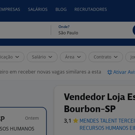
 EMPRESAS
SALÁRIOS
BLOG
RECRUTADORES
Onde?
icação
Salário
Área
Contrato
Jo
eiro em receber novas vagas similares a esta
Ativar Av
Vendedor Loja E
Bourbon-SP
Ontem
SP
3,1
MENDES TALENT TERCEI
URSOS HUMANOS
RECURSOS HUMANOS
EI