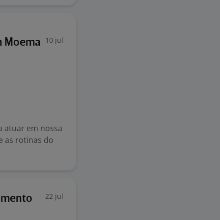
10 jul
Em Moema
ra atuar em nossa
e as rotinas do
22 jul
imento