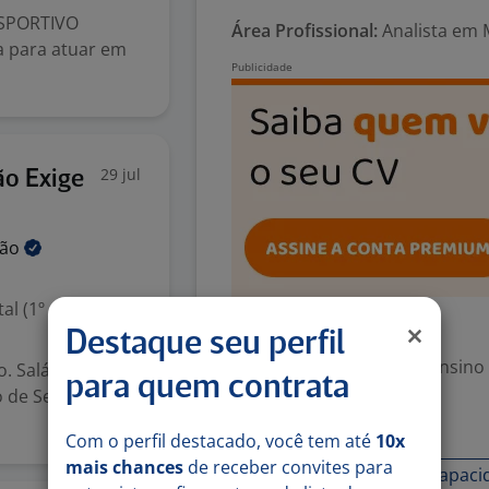
ESPORTIVO
Área Profissional:
Analista em 
a para atuar em
29 jul
ão Exige
ção
l (1º grau)
Exigências
Destaque seu perfil
Escolaridade Mínima: Ensino
 Salário fixo +
para quem contrata
o de Segunda a
Habilidades
Com o perfil destacado, você tem até
10x
mais chances
de receber convites para
Atenção ao público
Capaci