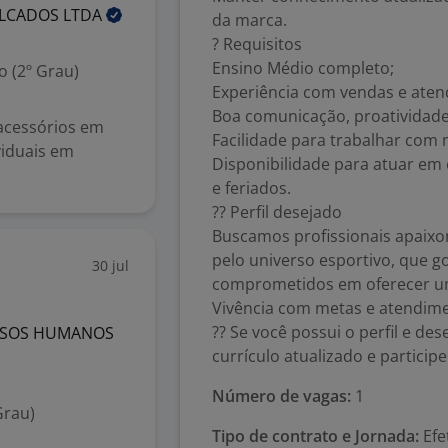
ALCADOS
LTDA
da marca.
? Requisitos
Ensino Médio completo;
 (2º Grau)
Experiência com vendas e atend
Boa comunicação, proatividade
 acessórios em
Facilidade para trabalhar com 
viduais em
Disponibilidade para atuar em 
e feriados.
?? Perfil desejado
Buscamos profissionais apaixo
pelo universo esportivo, que 
30 jul
comprometidos em oferecer um
Vivência com metas e atendimen
?? Se você possui o perfil e de
URSOS HUMANOS
currículo atualizado e particip
Número de vagas:
1
Grau)
Tipo de contrato e Jornada:
Efe