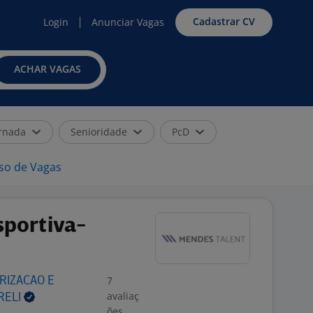
Cadastrar CV
Login
Anunciar Vagas
ACHAR VAGAS
rnada
Senioridade
PcD
iso de Vagas
sportiva-
7
RIZACAO E
avaliaç
RELI
ões