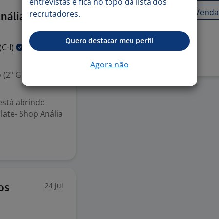
entrevistas e fica no topo da lista dos
Trabalho em equipe
Venda
recrutadores.
28 jul
nália
Quero destacar meu perfil
Denunciar vaga
(C-I)
Agora não
 (2º Grau)
está abrindo
ate- Shop Anália
24 jul
os