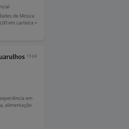
ncial
nidades de Mooca
0,00 em carteira +
13 jul
Guarulhos
 experiência em
a, alimentação