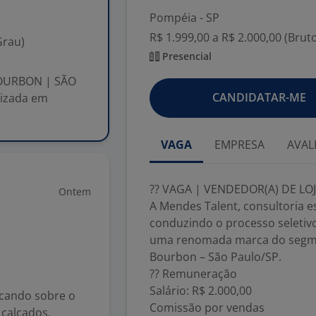
Pompéia - SP
R$ 1.999,00 a R$ 2.000,00 (Brut
Grau)
Presencial
BOURBON | SÃO
CANDIDATAR-ME
lizada em
VAGA
EMPRESA
AVAL
?? VAGA | VENDEDOR(A) DE L
Ontem
A Mendes Talent, consultoria e
conduzindo o processo seletiv
uma renomada marca do segmen
Bourbon – São Paulo/SP.
?? Remuneração
Salário: R$ 2.000,00
licando sobre o
Comissão por vendas
, calçados,