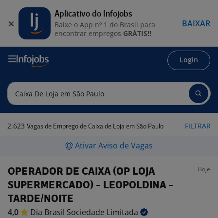
Aplicativo do Infojobs
BAIXAR
Baixe o App nº 1 do Brasil para
encontrar empregos
GRÁTIS!!
Login
2.623
FILTRAR
Vagas de Emprego de Caixa de Loja em São Paulo
Ativar Aviso de Vagas
Hoje
OPERADOR DE CAIXA (OP LOJA
SUPERMERCADO) - LEOPOLDINA -
TARDE/NOITE
4,0
Dia Brasil Sociedade
Limitada