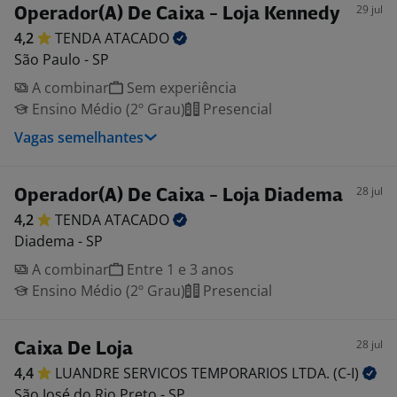
29 jul
Operador(A) De Caixa - Loja Kennedy
4,2
TENDA
ATACADO
São Paulo - SP
A combinar
Sem experiência
Ensino Médio (2º Grau)
Presencial
Vagas semelhantes
28 jul
Operador(A) De Caixa - Loja Diadema
4,2
TENDA
ATACADO
Diadema - SP
A combinar
Entre 1 e 3 anos
Ensino Médio (2º Grau)
Presencial
28 jul
Caixa De Loja
4,4
LUANDRE SERVICOS TEMPORARIOS LTDA.
(C-I)
São José do Rio Preto - SP