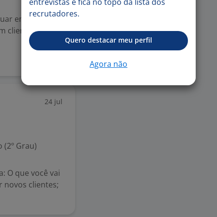
entrevistas e fica no topo da lista dos
recrutadores.
tuar em nossa
m clientes
Quero destacar meu perfil
Agora não
24 jul
 (2º Grau)
 O que você vai
 novos clientes;