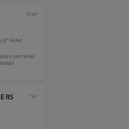
22 jul
 (2º Grau)
o(a) e com visão
vendas!
7 jul
E RS