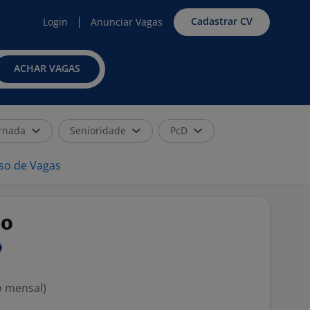
Cadastrar CV
Login
Anunciar Vagas
ACHAR VAGAS
rnada
Senioridade
PcD
iso de Vagas
no
o mensal)