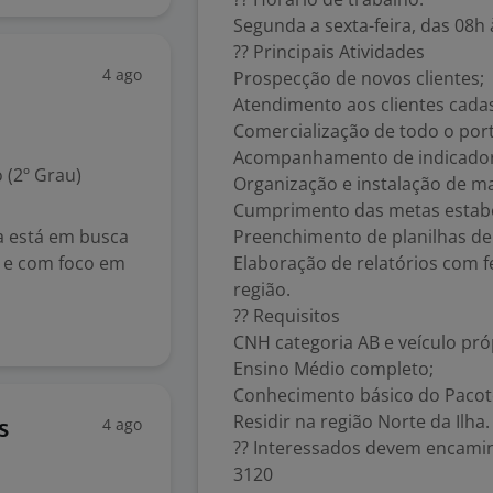
Segunda a sexta-feira, das 08h
?? Principais Atividades
4 ago
Prospecção de novos clientes;
Atendimento aos clientes cada
Comercialização de todo o port
Acompanhamento de indicadore
 (2º Grau)
Organização e instalação de ma
Cumprimento das metas estabe
a está em busca
Preenchimento de planilhas d
s e com foco em
Elaboração de relatórios com 
região.
?? Requisitos
CNH categoria AB e veículo pró
Ensino Médio completo;
Conhecimento básico do Pacote
Residir na região Norte da Ilha.
4 ago
s
?? Interessados devem encamin
3120