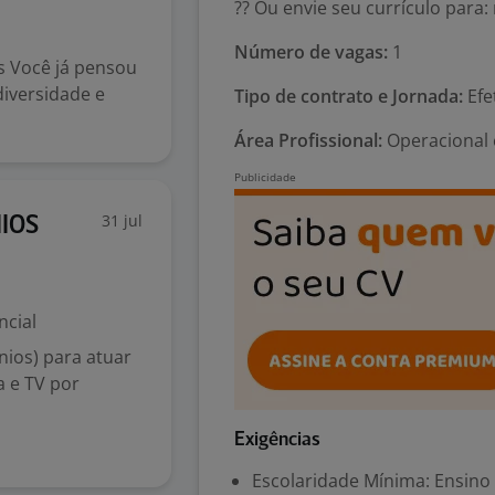
?? Ou envie seu currículo par
Número de vagas:
1
s Você já pensou
iversidade e
Tipo de contrato e Jornada:
Efe
Área Profissional:
Operacional 
31 jul
IOS
ncial
ios) para atuar
a e TV por
Exigências
Escolaridade Mínima: Ensino