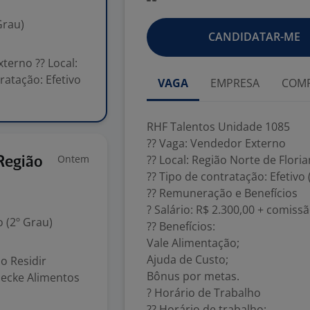
Grau)
CANDIDATAR-ME
terno ?? Local:
ratação: Efetivo
VAGA
EMPRESA
COMP
RHF Talentos Unidade 1085
?? Vaga: Vendedor Externo
Ontem
?? Local: Região Norte de Flori
Região
?? Tipo de contratação: Efetivo 
?? Remuneração e Benefícios
? Salário: R$ 2.300,00 + comiss
 (2º Grau)
?? Benefícios:
Vale Alimentação;
Ajuda de Custo;
o Residir
Bônus por metas.
Hecke Alimentos
? Horário de Trabalho
?? Horário de trabalho: