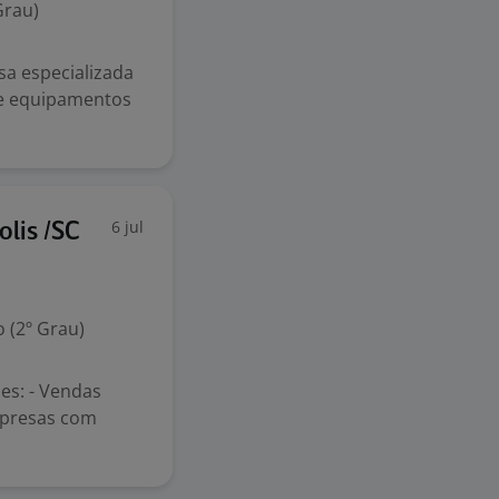
Grau)
 especializada
 e equipamentos
6 jul
lis /SC
 (2º Grau)
s: - Vendas
mpresas com