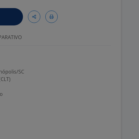
ARATIVO
anópolis/SC
(CLT)
ão