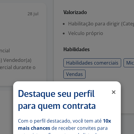
Valorizado
28 jul
Habilitação para dirigir (Cate
Veículo próprio
ncial
Habilidades
a) Vendedor(a)
Habilidades comerciais
Mic
ercial durante o
Vendas
Denunciar vaga
Destaque seu perfil
27 jul
para quem contrata
Com o perfil destacado, você tem até
10x
mais chances
de receber convites para