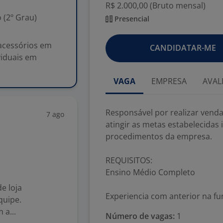
R$ 2.000,00 (Bruto mensal)
 (2º Grau)
Presencial
 acessórios em
CANDIDATAR-ME
viduais em
VAGA
EMPRESA
AVAL
Responsável por realizar venda
7 ago
atingir as metas estabelecida
procedimentos da empresa.
REQUISITOS:
Ensino Médio Completo
e loja
Experiencia com anterior na f
quipe.
 a...
Número de vagas:
1