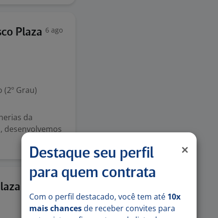
6 ago
sco Plaza
 (2º Grau)
herias da
ia, desenvolvemos
Destaque seu perfil
para quem contrata
6 ago
laza
Com o perfil destacado, você tem até
10x
mais chances
de receber convites para