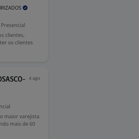
IRIZADOS
Presencial
s clientes,
er os clientes
4 ago
 OSASCO-
ncial
 maior varejista
endo mais de 60