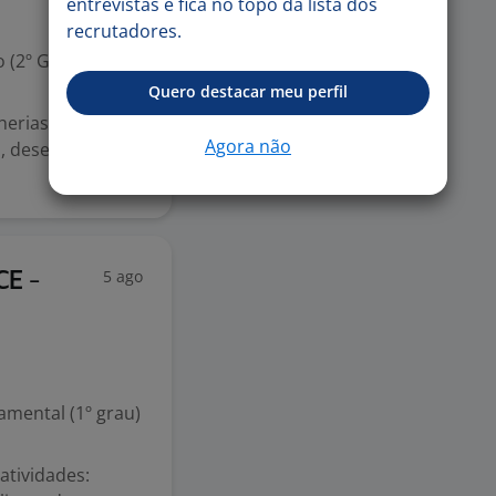
entrevistas e fica no topo da lista dos
recrutadores.
 (2º Grau)
Quero destacar meu perfil
herias da
Agora não
ia, desenvolvemos
5 ago
CE -
mental (1º grau)
tividades: