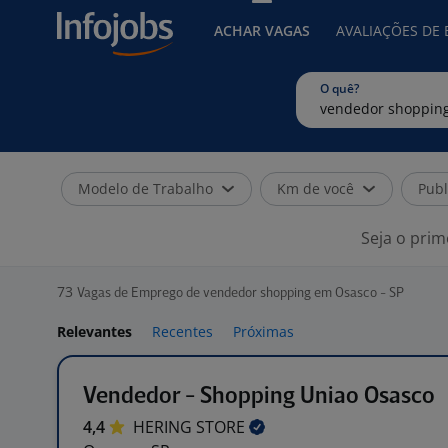
ACHAR VAGAS
AVALIAÇÕES DE
O quê?
Modelo de Trabalho
Km de você
Publ
Seja o prim
73
Vagas de Emprego de vendedor shopping em Osasco - SP
Relevantes
Recentes
Próximas
Vendedor - Shopping Uniao Osasco
4,4
HERING
STORE