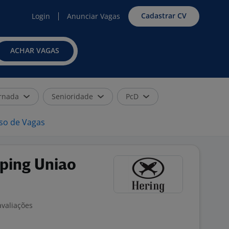
Cadastrar CV
Login
Anunciar Vagas
ACHAR VAGAS
rnada
Senioridade
PcD
iso de Vagas
ping Uniao
avaliações