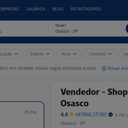
 EMPRESAS
SALÁRIOS
BLOG
RECRUTADORES
Onde?
icação
Salário
Área
Contrato
Jo
eiro em receber novas vagas similares a esta
Ativar Av
Vendedor - Shop
Osasco
25 mai
4,4
6.762 
HERING
STORE
Osasco - SP