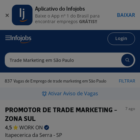
Aplicativo do Infojobs
BAIXAR
Baixe o App nº 1 do Brasil para
encontrar empregos
GRÁTIS!!
Login
837
FILTRAR
Vagas de Emprego de trade marketing em São Paulo
Ativar Aviso de Vagas
7 ago
PROMOTOR DE TRADE MARKETING -
ZONA SUL
4,5
WORK
ON
Itapecerica da Serra - SP