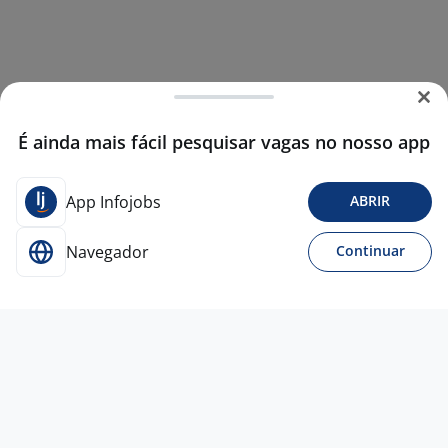
É ainda mais fácil pesquisar vagas no nosso app
App Infojobs
ABRIR
Navegador
Continuar
24 jul
Agente De E-Commerce 5X2 - Salário +