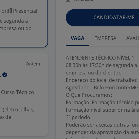
ior
Presencial
CANDIDATAR-ME
e segunda a
 empresa ou do
VAGA
EMPRESA
AVAL
ATENDENTE TÉCNICO NÍVEL 1
Ontem
08:30h às 17:30h de segunda a s
empresa ou do cliente).
.
Endereço do local de trabalho: 
Agostinho - Belo Horizonte/MG
Curso Técnico
O Que Procuramos:
Formação: Formação técnico pro
a (eletrocalhas,
Formação nível superior na ár
ão de
3º período.
Poderão ser aceitas outras for
depender da aprovação da auto