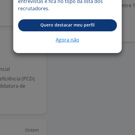
entrevistas e fica no topo da lista dos
Experiência desejada: Entre 1
recrutadores.
Denunciar vaga
Quero destacar meu perfil
Agora não
Ontem
ncial
iciência (PCD).
didatura de
Ontem