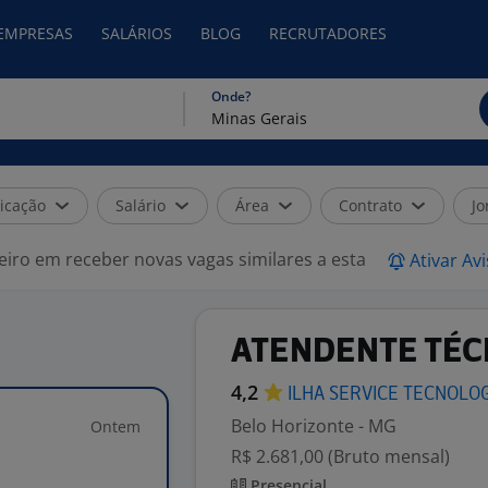
 EMPRESAS
SALÁRIOS
BLOG
RECRUTADORES
Onde?
icação
Salário
Área
Contrato
Jo
eiro em receber novas vagas similares a esta
Ativar Av
ATENDENTE TÉCN
4,2
ILHA SERVICE
TECNOLO
Belo Horizonte - MG
Ontem
R$ 2.681,00 (Bruto mensal)
Presencial