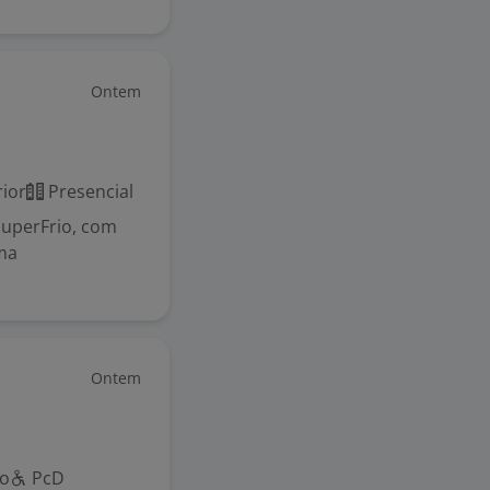
Ontem
ior
Presencial
uperFrio, com
ma
Ontem
co
PcD