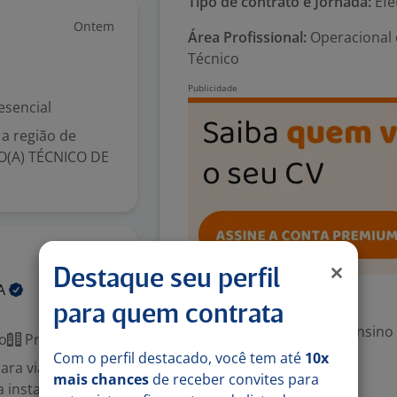
Tipo de contrato e Jornada:
Efe
Ontem
Área Profissional:
Operacional 
Técnico
esencial
a região de
IO(A) TÉCNICO DE
Ontem
Destaque seu perfil
A
Exigências
para quem contrata
Escolaridade Mínima: Ensino
o
Presencial
Com o perfil destacado, você tem até
10x
ara viagens. Belo
mais chances
de receber convites para
Valorizado
a instalação,