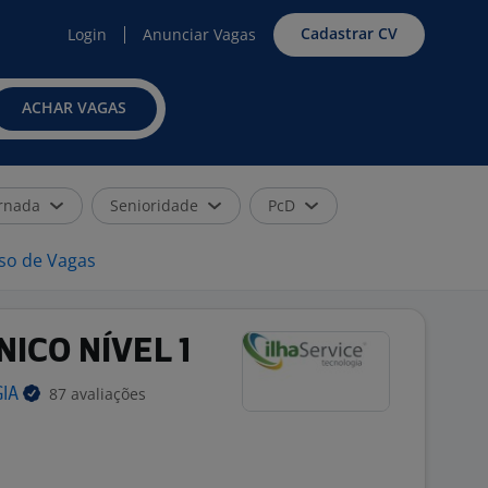
Cadastrar CV
Login
Anunciar Vagas
ACHAR VAGAS
rnada
Senioridade
PcD
iso de Vagas
ICO NÍVEL 1
87 avaliações
GIA