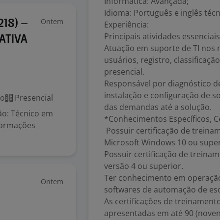
Informática: Avançada;
Idioma: Português e inglês técn
Ontem
218) –
Experiência:
Principais atividades essenciai
ATIVA
Atuação em suporte de TI nos n
usuários, registro, classifica
presencial.
Responsável por diagnóstico d
instalação e configuração de 
co
Presencial
das demandas até a solução.
o: Técnico em
*Conhecimentos Específicos, Cer
 formações
Possuir certificação de treina
Microsoft Windows 10 ou super
Possuir certificação de treinam
versão 4 ou superior.
Ter conhecimento em operação
Ontem
softwares de automação de escr
As certificações de treinamento
apresentadas em até 90 (novent