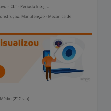
tivo – CLT - Período Integral
Construção, Manutenção - Mecânica de
 Médio (2º Grau)