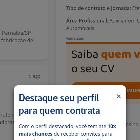
Tipo de contrato e Jornada:
Efe
Área Profissional:
Auxiliar em 
Automóveis
e Parnaíba/SP
fabricação de
5 ago
Destaque seu perfil
para quem contrata
Exigências
anutenção
adoras de
Escolaridade Mínima: Ensino
Com o perfil destacado, você tem até
10x
mais chances
de receber convites para