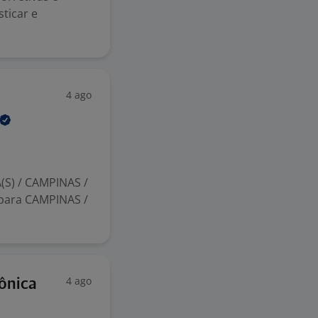
ticar e
4 ago
(S) / CAMPINAS /
para CAMPINAS /
4 ago
ônica