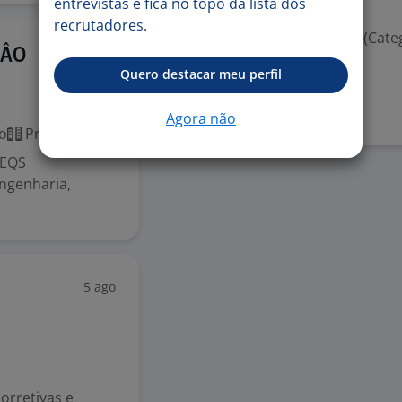
entrevistas e fica no topo da lista dos
Valorizado
recrutadores.
Habilitação para dirigir (Cate
5 ago
ÇÂO
Quero destacar meu perfil
Denunciar vaga
Agora não
o
Presencial
 EQS
ngenharia,
5 ago
orretivas e