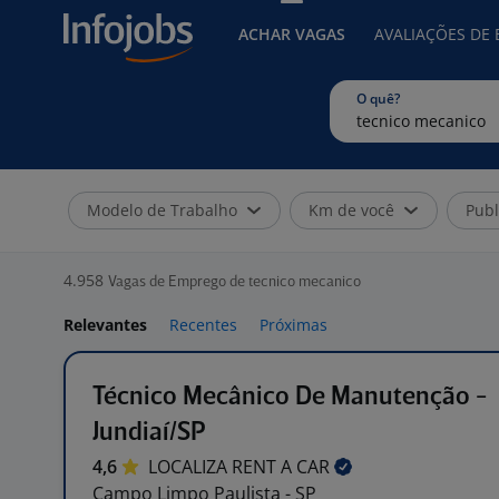
ACHAR VAGAS
AVALIAÇÕES DE
O quê?
Modelo de Trabalho
Km de você
Publ
4.958
Vagas de Emprego de tecnico mecanico
Relevantes
Recentes
Próximas
Técnico Mecânico De Manutenção -
Jundiaí/SP
4,6
LOCALIZA RENT A
CAR
Campo Limpo Paulista - SP