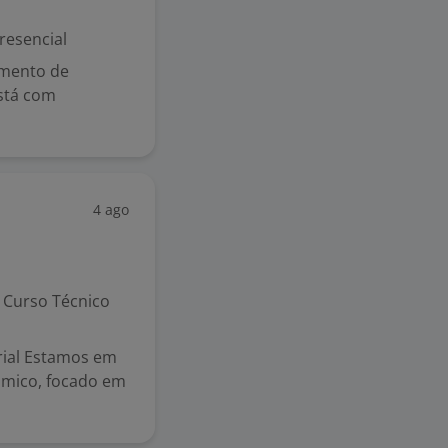
resencial
gmento de
stá com
4 ago
Curso Técnico
rial Estamos em
âmico, focado em