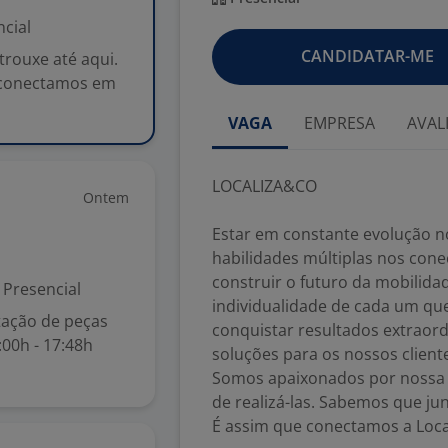
cial
CANDIDATAR-ME
rouxe até aqui.
s conectamos em
VAGA
EMPRESA
AVAL
LOCALIZA&CO
Ontem
Estar em constante evolução no
habilidades múltiplas nos con
construir o futuro da mobilida
Presencial
individualidade de cada um q
tação de peças
conquistar resultados extraord
:00h - 17:48h
soluções para os nossos client
Somos apaixonados por nossa hi
de realizá-las. Sabemos que ju
É assim que conectamos a Loca