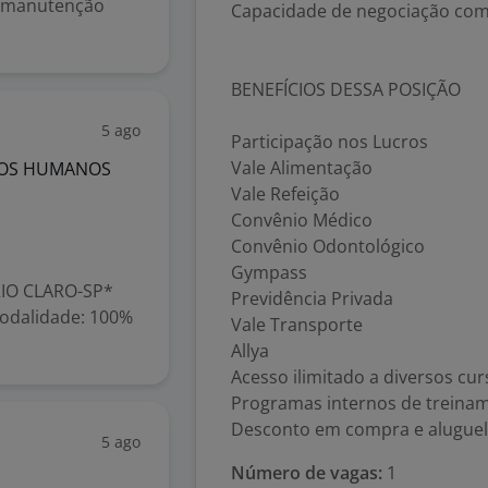
r manutenção
Capacidade de negociação com
BENEFÍCIOS DESSA POSIÇÃO
5 ago
Participação nos Lucros
Vale Alimentação
SOS HUMANOS
Vale Refeição
Convênio Médico
Convênio Odontológico
Gympass
RIO CLARO-SP*
Previdência Privada
 Modalidade: 100%
Vale Transporte
Allya
Acesso ilimitado a diversos cu
Programas internos de treina
Desconto em compra e aluguel 
5 ago
Número de vagas:
1