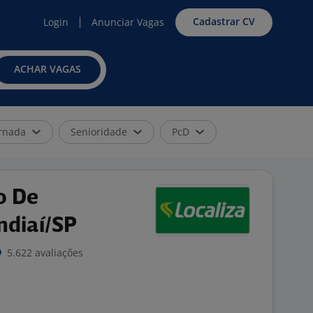
Cadastrar CV
Login
Anunciar Vagas
ACHAR VAGAS
rnada
Senioridade
PcD
o De
ndiaí/SP
5.622 avaliações