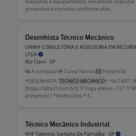
máquinas e equipamentos mecânicos. Executa
preventiva e corretiva conforme plan...
Desenhista Técnico Mecânico
UNIRH CONSULTORIA E ASSESSORIA EM RECUR
LTDA
Rio Claro - SP
A combinar
Curso Técnico
Presencial
*DESENHISTA
TECNICO MECANICO
* *ALTAX7 / 
(https://altax7.com.br/) ?? Vaga efetiva - CLT ??
presencial ? *Atribuições:* E...
Técnico Mecânico Industrial
RHF Talentos Santana De Parnaíba -
SP