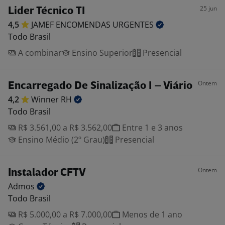
25 jun
Lider Técnico TI
4,5
JAMEF ENCOMENDAS
URGENTES
Todo Brasil
A combinar
Ensino Superior
Presencial
Ontem
Encarregado De Sinalização I – Viário
4,2
Winner
RH
Todo Brasil
R$ 3.561,00 a R$ 3.562,00
Entre 1 e 3 anos
Ensino Médio (2º Grau)
Presencial
Ontem
Instalador CFTV
Admos
Todo Brasil
R$ 5.000,00 a R$ 7.000,00
Menos de 1 ano