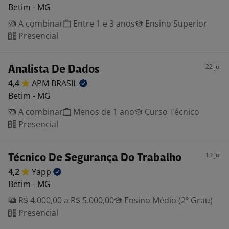
Betim - MG
A combinar
Entre 1 e 3 anos
Ensino Superior
Presencial
22 jul
Analista De Dados
4,4
APM
BRASIL
Betim - MG
A combinar
Menos de 1 ano
Curso Técnico
Presencial
13 jul
Técnico De Segurança Do Trabalho
4,2
Yapp
Betim - MG
R$ 4.000,00 a R$ 5.000,00
Ensino Médio (2º Grau)
Presencial