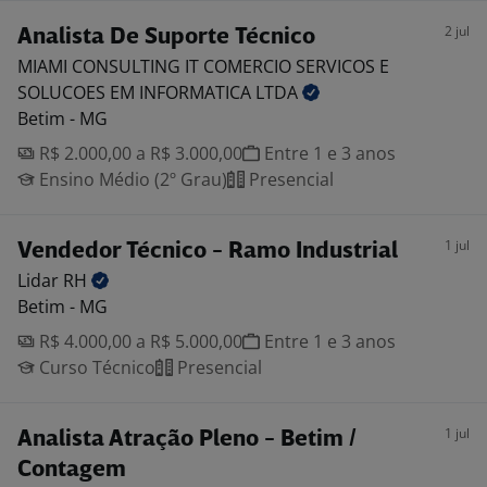
2 jul
Analista De Suporte Técnico
MIAMI CONSULTING IT COMERCIO SERVICOS E
SOLUCOES EM INFORMATICA
LTDA
Betim - MG
R$ 2.000,00 a R$ 3.000,00
Entre 1 e 3 anos
Ensino Médio (2º Grau)
Presencial
1 jul
Vendedor Técnico - Ramo Industrial
Lidar
RH
Betim - MG
R$ 4.000,00 a R$ 5.000,00
Entre 1 e 3 anos
Curso Técnico
Presencial
1 jul
Analista Atração Pleno - Betim /
Contagem