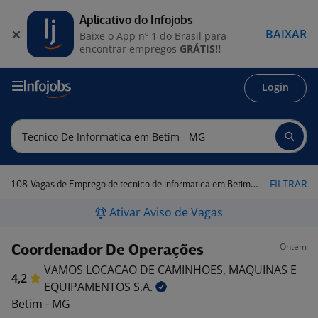
Aplicativo do Infojobs
BAIXAR
Baixe o App nº 1 do Brasil para
encontrar empregos
GRÁTIS!!
Login
108
FILTRAR
Vagas de Emprego de tecnico de informatica em Betim - MG
Ativar Aviso de Vagas
Ontem
Coordenador De Operações
VAMOS LOCACAO DE CAMINHOES, MAQUINAS E
4,2
EQUIPAMENTOS
S.A.
Betim - MG