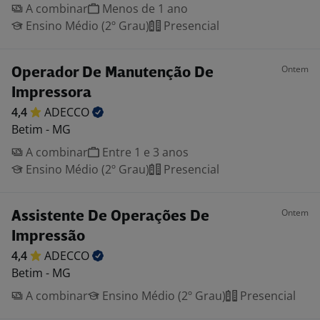
A combinar
Menos de 1 ano
Ensino Médio (2º Grau)
Presencial
Ontem
Operador De Manutenção De
Impressora
4,4
ADECCO
Betim - MG
A combinar
Entre 1 e 3 anos
Ensino Médio (2º Grau)
Presencial
Ontem
Assistente De Operações De
Impressão
4,4
ADECCO
Betim - MG
A combinar
Ensino Médio (2º Grau)
Presencial