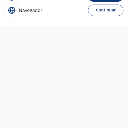
Navegador
Continuar
31 jul
Massoterapeuta - Buddha Spa
Morumbi (Manhã)
Lys Estética Facial e
Corporal
São Paulo - SP
A combinar
Curso Técnico
Presencial
31 jul
Técnico Eletrônico Para O Hospital
Cidade Tiradentes
4,5
HOSPITAL SANTA
MARCELINA