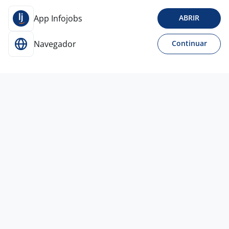
App Infojobs
ABRIR
Navegador
Continuar
27 jul
Técnico De Segurança Do Trabalho -
Portão
Personallizze
Porto Alegre - RS
A combinar
Curso Técnico
Presencial
24 jul
Técnico De Segurança Do Trabalho