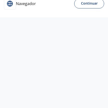
Navegador
Continuar
Para Candidatos
Acesse o site de empregos líder e se candidate a
vagas adequadas ao seu perfil de forma fácil e
rápida.