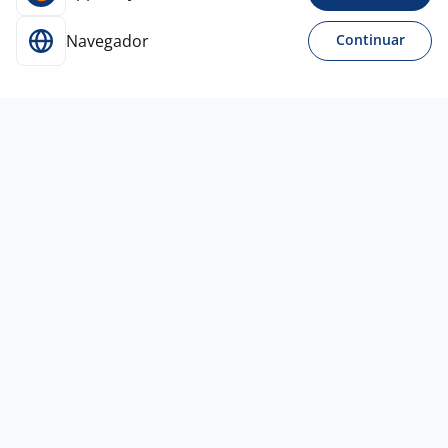
Navegador
Continuar
Para Candidatos
Acesse o site de empregos líder e se candidate a
vagas adequadas ao seu perfil de forma fácil e
rápida.