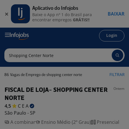
Aplicativo do Infojobs
BAIXAR
Baixe o App nº 1 do Brasil para
encontrar empregos
GRÁTIS!!
Login
86
FILTRAR
Vagas de Emprego de shopping center norte
Ontem
FISCAL DE LOJA- SHOPPING CENTER
NORTE
4,5
C E
A
São Paulo - SP
A combinar
Ensino Médio (2º Grau)
Presencial