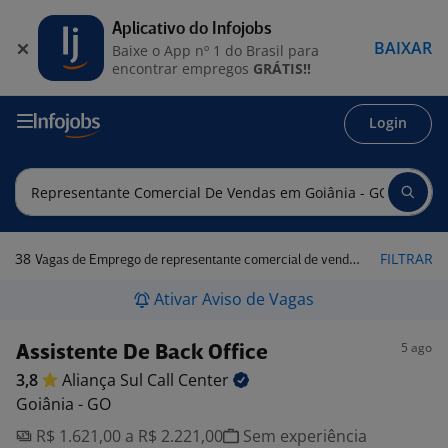
Aplicativo do Infojobs
BAIXAR
Baixe o App nº 1 do Brasil para
encontrar empregos
GRÁTIS!!
Login
38
FILTRAR
Vagas de Emprego de representante comercial de vendas em Goiânia - GO
Ativar Aviso de Vagas
5 ago
Assistente De Back Office
3,8
Aliança Sul Call
Center
Goiânia - GO
R$ 1.621,00 a R$ 2.221,00
Sem experiência