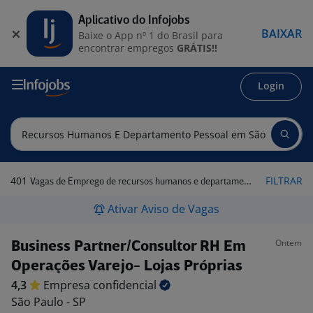
Aplicativo do Infojobs
BAIXAR
Baixe o App nº 1 do Brasil para
encontrar empregos
GRÁTIS!!
Login
401
FILTRAR
Vagas de Emprego de recursos humanos e departamento pessoal em São Paulo - SP
Ativar Aviso de Vagas
Ontem
Business Partner/Consultor RH Em
Operações Varejo- Lojas Próprias
4,3
Empresa
confidencial
São Paulo - SP