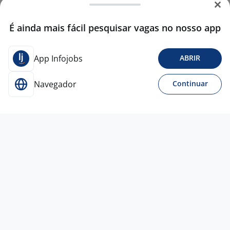
É ainda mais fácil pesquisar vagas no nosso app
App Infojobs
ABRIR
Navegador
Continuar
6 ago
Assistente De Departamento Pessoal
4,4
AST
Consult
São Paulo - SP
A combinar
Ensino Superior
Presencial