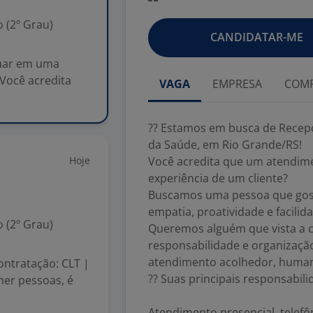
 (2º Grau)
CANDIDATAR-ME
tuar em uma
Você acredita
VAGA
EMPRESA
COMP
?? Estamos em busca de Recep
da Saúde, em Rio Grande/RS!
Hoje
Você acredita que um atendime
experiência de um cliente?
Buscamos uma pessoa que gost
empatia, proatividade e facilida
 (2º Grau)
Queremos alguém que vista a 
responsabilidade e organizaçã
atendimento acolhedor, human
ontratação: CLT |
?? Suas principais responsabili
her pessoas, é
Atendimento presencial, telefô