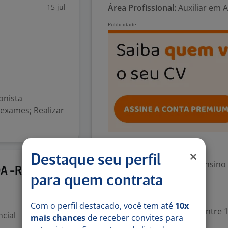
15 jul
Área Profissional:
Auxiliar em 
onista
 exames; Realizar
Exigências
Destaque seu perfil
Escolaridade Mínima: Ensino
1 jun
OA -RS
para quem contrata
Valorizado
Com o perfil destacado, você tem até
10x
Experiência desejada: Entre 1
cial
mais chances
de receber convites para