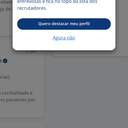
entrevistas e fica no topo da lista dos
ecebemos seu
Habilidades
recrutadores.
a de Assistente
Recepção
Quero destacar meu perfil
Denunciar vaga
Agora não
12 jun
A
Grau)
 cordialidade e
com pacientes por