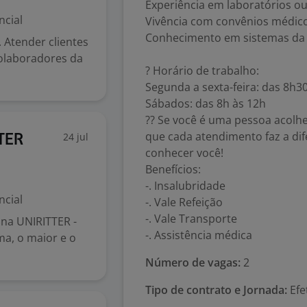
Experiência em laboratórios ou 
ncial
Vivência com convênios médico
Conhecimento em sistemas da 
. Atender clientes
colaboradores da
? Horário de trabalho:
Segunda a sexta-feira: das 8h3
Sábados: das 8h às 12h
?? Se você é uma pessoa acolh
que cada atendimento faz a di
24 jul
TER
conhecer você!
Benefícios:
-. Insalubridade
ncial
-. Vale Refeição
-. Vale Transporte
na UNIRITTER -
-. Assistência médica
a, o maior e o
Número de vagas:
2
Tipo de contrato e Jornada:
Efe