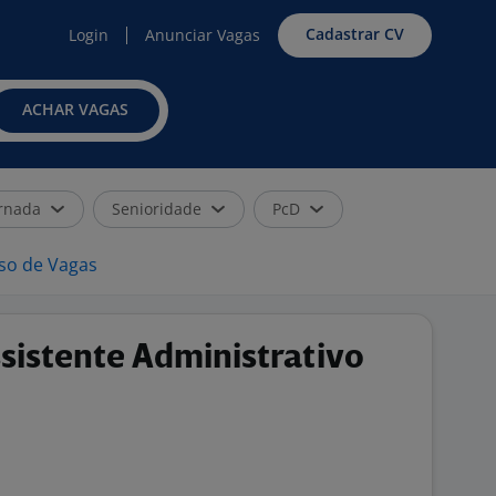
Cadastrar CV
Login
Anunciar Vagas
ACHAR VAGAS
rnada
Senioridade
PcD
iso de Vagas
sistente Administrativo