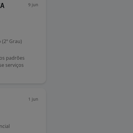
9 jun
CA
 (2º Grau)
dos padrões
se serviços
1 jun
ncial