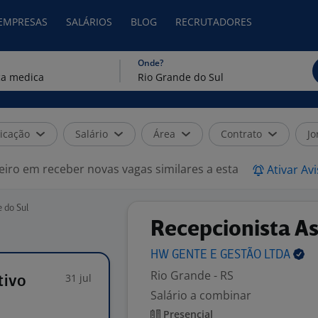
 EMPRESAS
SALÁRIOS
BLOG
RECRUTADORES
Onde?
icação
Salário
Área
Contrato
Jo
eiro em receber novas vagas similares a esta
Ativar Av
 do Sul
Recepcionista As
HW GENTE E GESTÃO
LTDA
Rio Grande - RS
31 jul
tivo
Salário a combinar
Presencial