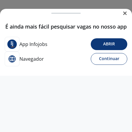
É ainda mais fácil pesquisar vagas no nosso app
App Infojobs
ABRIR
Navegador
Continuar
30 jun
Promotor De Vendas Externo
MultidisciplinaRH
Belo Horizonte - MG