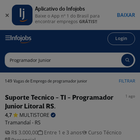
Aplicativo do Infojobs
BAIXAR
Baixe o App nº 1 do Brasil para
encontrar empregos
GRÁTIS!!
Login
149
FILTRAR
Vagas de Emprego de programador junior
1 ago
Suporte Tecnico - TI - Programador
Junior Litoral RS.
4,7
MULTISTORE
Tramandaí - RS
R$ 3.000,00
Entre 1 e 3 anos
Curso Técnico