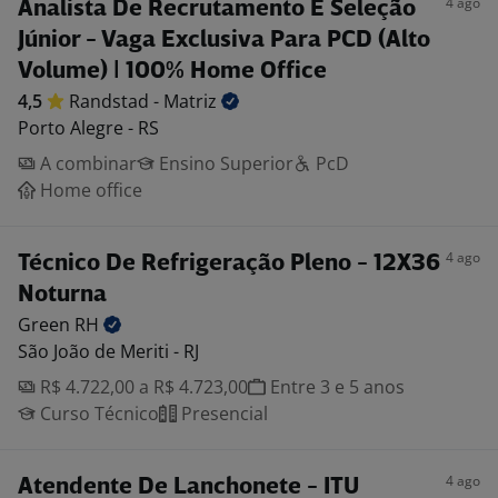
4 ago
Analista De Recrutamento E Seleção
Júnior - Vaga Exclusiva Para PCD (Alto
Volume) | 100% Home Office
4,5
Randstad -
Matriz
Porto Alegre - RS
A combinar
Ensino Superior
PcD
Home office
4 ago
Técnico De Refrigeração Pleno - 12X36
Noturna
Green
RH
São João de Meriti - RJ
R$ 4.722,00 a R$ 4.723,00
Entre 3 e 5 anos
Curso Técnico
Presencial
4 ago
Atendente De Lanchonete - ITU