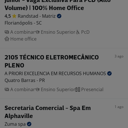
Júnior - Vaga Exclusiva Para PCD (Alto
Volume) | 100% Home Office
4,5
Randstad -
Matriz
Florianópolis - SC
A combinar
Ensino Superior
PcD
Home office
3 ago
2105 TÉCNICO ELETROMECÂNICO
PLENO
A PRIORI EXCELENCIA EM RECURSOS
HUMANOS
Quatro Barras - PR
A combinar
Ensino Superior
Presencial
1 ago
Secretaria Comercial - Spa Em
Alphaville
Zuma
spa