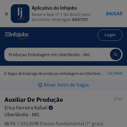
Aplicativo do Infojobs
BAIXAR
Baixe o App nº 1 do Brasil para
encontrar empregos
GRÁTIS!!
Login
6
FILTRAR
Vagas de Emprego de produçao embalagem em Uberlândia - MG
Ativar Aviso de Vagas
27 jul
Auxiliar De Produção
Erica Ferreira
Rafael
Uberlândia - MG
R$ 1.933,00
Ensino Fundamental (1º grau)