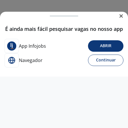
É ainda mais fácil pesquisar vagas no nosso app
App Infojobs
ABRIR
Navegador
Continuar
9 jun
Vendedor - Balcão
4,2
Serv
Oeste
Osasco - SP