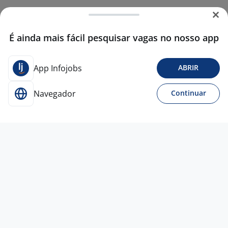
É ainda mais fácil pesquisar vagas no nosso app
App Infojobs
ABRIR
Navegador
Continuar
27 jun
AUXILIAR DE LOGÍSTICA - INÍCIO
IMEDIATO | ESTAÇÃO CAIEIRAS
4,4
ATTOS
RH
Caieiras - SP