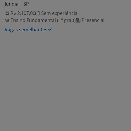
Jundiaí - SP
R$ 2.107,00
Sem experiência
Ensino Fundamental (1º grau)
Presencial
Vagas semelhantes