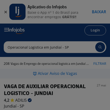
Aplicativo do Infojobs
BAIXAR
Baixe o App nº 1 do Brasil para
encontrar empregos
GRÁTIS!!
Login
208
FILTRAR
Vagas de Emprego de operacional logistica em Jundiaí - SP
Ativar Aviso de Vagas
27 mai
VAGA DE AUXILIAR OPERACIONAL
LOGISTICO - JUNDIAI
4,2
ADILIS
Jundiaí - SP