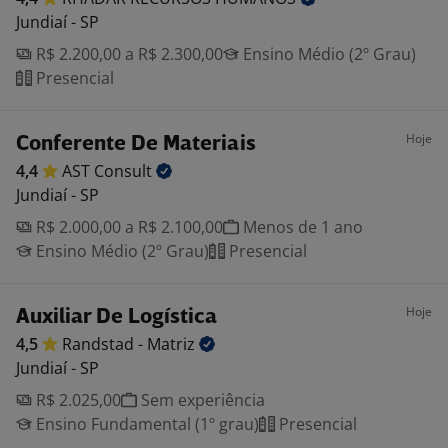
Jundiaí - SP
R$ 2.200,00 a R$ 2.300,00
Ensino Médio (2º Grau)
Presencial
Hoje
Conferente De Materiais
4,4
AST
Consult
Jundiaí - SP
R$ 2.000,00 a R$ 2.100,00
Menos de 1 ano
Ensino Médio (2º Grau)
Presencial
Hoje
Auxiliar De Logística
4,5
Randstad -
Matriz
Jundiaí - SP
R$ 2.025,00
Sem experiência
Ensino Fundamental (1º grau)
Presencial