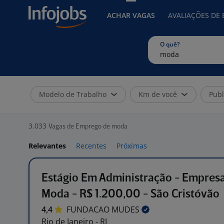
ACHAR VAGAS
AVALIAÇÕES DE
O quê?
Modelo de Trabalho
Km de você
Publ
3.033
Vagas de Emprego de moda
Relevantes
Recentes
Próximas
Estágio Em Administração - Empres
Moda - R$ 1.200,00 - São Cristóvão
4,4
FUNDACAO
MUDES
Rio de Janeiro - RJ