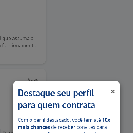
l que assuma a
om funcionamento
6 ago
Destaque seu perfil
para quem contrata
Com o perfil destacado, você tem até
10x
mais chances
de receber convites para
a
Feminina do