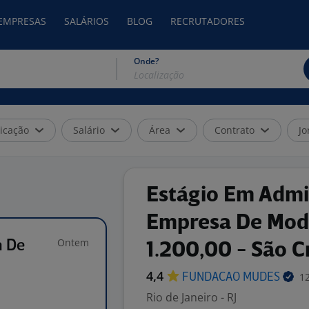
 EMPRESAS
SALÁRIOS
BLOG
RECRUTADORES
Onde?
icação
Salário
Área
Contrato
Jo
Estágio Em Admi
Empresa De Mod
Ontem
a De
1.200,00 - São C
4,4
12
FUNDACAO
MUDES
Rio de Janeiro - RJ