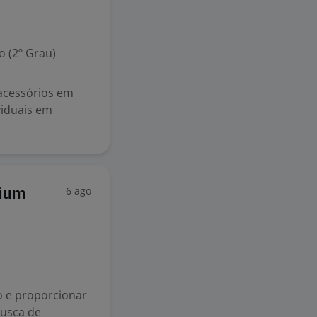
 (2º Grau)
 acessórios em
viduais em
6 ago
mium
o e proporcionar
busca de