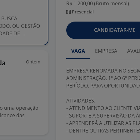
R$ 1.200,00 (Bruto mensal)
Presencial
BUSCA
ÍODO, OU GESTÃO
CANDIDATAR-ME
ADE DE ...
VAGA
EMPRESA
AVAL
Ontem
da
EMPRESA RENOMADA NO SEGM
ADMINISTRAÇÃO, 1º AO 6º PER
PERÍODO, PARA OPORTUNIDADE
ATIVIDADES:
ndo uma operação
- ATENDIMENTO AO CLIENTE V
lcance das
- SUPORTE A SUPERVISÃO DA Á
- APRENDERÁ A UTILIZAR AS 
- DENTRE OUTRAS PERTINENTE