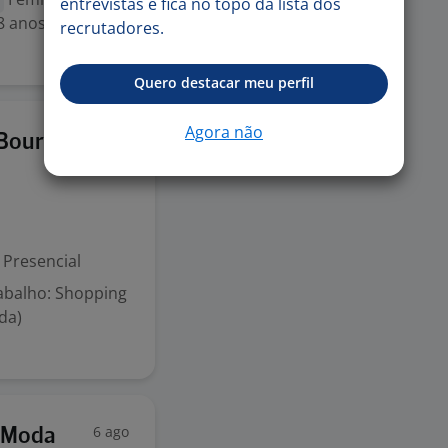
entrevistas e fica no topo da lista dos
8 anos . Ensino
recrutadores.
Quero destacar meu perfil
Agora não
6 ago
 Bourbon
Presencial
rabalho: Shopping
da)
6 ago
m Moda