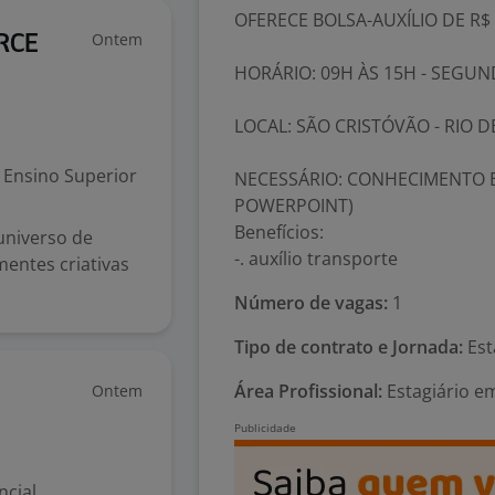
OFERECE BOLSA-AUXÍLIO DE R$
Ontem
RCE
HORÁRIO: 09H ÀS 15H - SEGUN
LOCAL: SÃO CRISTÓVÃO - RIO DE
Ensino Superior
NECESSÁRIO: CONHECIMENTO E
POWERPOINT)
Benefícios:
universo de
-. auxílio transporte
entes criativas
Número de vagas:
1
Tipo de contrato e Jornada:
Est
Área Profissional:
Estagiário e
Ontem
ncial