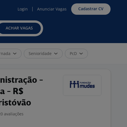
Cadastrar CV
Login
Anunciar Vagas
ACHAR VAGAS
rnada
Senioridade
PcD
nistração -
a - R$
ristóvão
0 avaliações