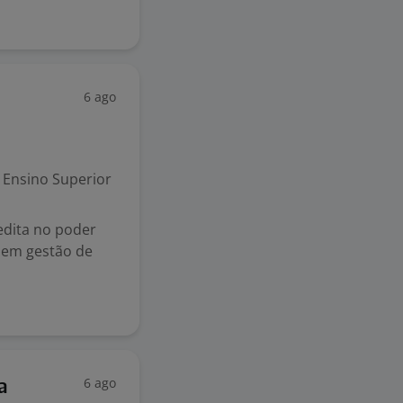
6 ago
Ensino Superior
redita no poder
 em gestão de
6 ago
a