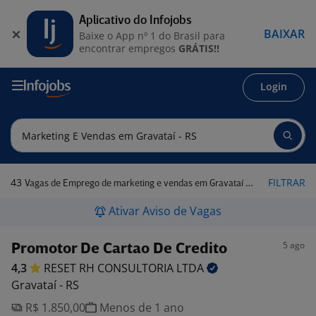
Aplicativo do Infojobs
BAIXAR
Baixe o App nº 1 do Brasil para
encontrar empregos
GRÁTIS!!
Login
43
FILTRAR
Vagas de Emprego de marketing e vendas em Gravataí - RS
Ativar Aviso de Vagas
5 ago
Promotor De Cartao De Credito
4,3
RESET RH CONSULTORIA
LTDA
Gravataí - RS
R$ 1.850,00
Menos de 1 ano